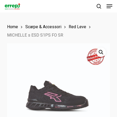
Men
Skip
to
search
main
Home
Scarpe & Accessori
Red Leve
content
MICHELLE s ESD S1PS FO SR