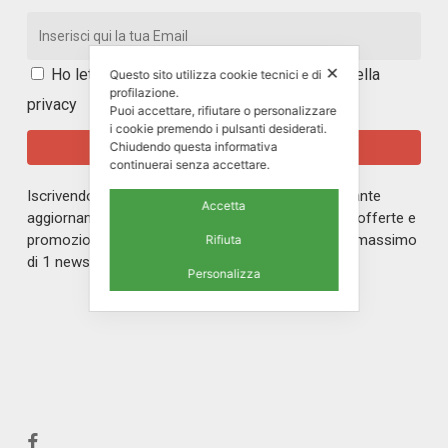
✕
Ho letto e accetto i
termini e le condizioni della
Questo sito utilizza cookie tecnici e di
profilazione.
privacy
Puoi accettare, rifiutare o personalizzare
i cookie premendo i pulsanti desiderati.
Chiudendo questa informativa
continuerai senza accettare.
Iscrivendoti alla nostra newsletter rimarrai in costante
Accetta
aggiornamento sul mondo di ERREPI, sulle nuove offerte e
promozioni riservate ai nostri iscritti. Riceverai un massimo
Rifiuta
di 1 newsletter al mese.
Personalizza
facebook