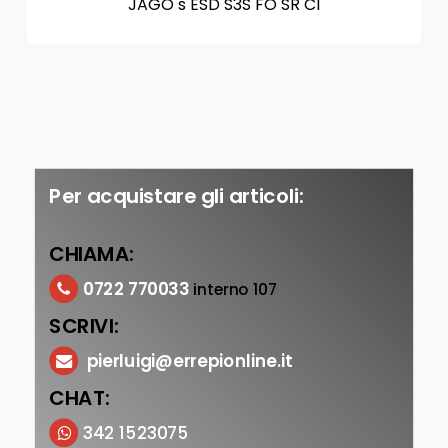
JAGO s ESD S3S FO SR CI
Per acquistare gli articoli:
CHIAMA:
0722 770033
interno 107
SCRIVI:
pierluigi@errepionline.it
CHAT:
342 1523075