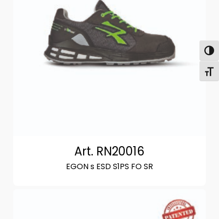
Attiva
Attiv
Art. RN20016
EGON s ESD S1PS FO SR