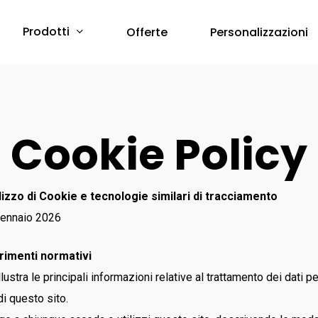
Prodotti
Offerte
Personalizzazioni
Protezione Corpo
Cookie Policy
Abbigliamento Monouso
Scarpe & Accessori
Red Premium
Protezione Vie Respiratorie
ilizzo di Cookie e tecnologie similari di tracciamento
RED 360
Gennaio 2026
a breve online –
Sfoglia il Catalogo
Bau & Building
Protezione Udito
Red Leve
rimenti normativi
Inserti Auricolari
RED INDUSTRY
ustra le principali informazioni relative al trattamento dei dati per
Cuffie Protettive
Red Smart
di questo sito.
RED UP PLUS