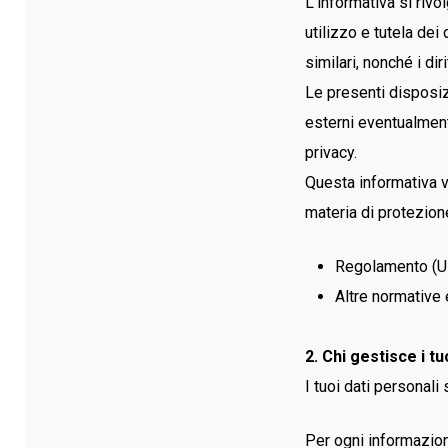
L’informativa si rivo
Linea Serioplus+ Light
Giubbotti e Soft Shell
utilizzo e tutela dei
Linea Polibrembo
Bermuda
similari, nonché i dir
Linea Termoplus+
Pantaloni Lunghi
Le presenti disposizi
Linea 3 Active
esterni eventualmente
Linea 2 Active
privacy.
Linea Thermo
Questa informativa vi
Giacche Riscaldate
materia di protezione
Alta Visibilità
Linea TPS
Regolamento (UE
Accessori Alta Visibilità
Altre normative 
2. Chi gestisce i t
I tuoi dati personali 
Per ogni informazione