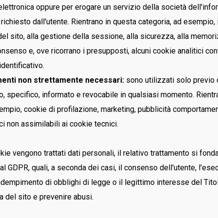
ettronica oppure per erogare un servizio della società dell'inf
chiesto dall'utente. Rientrano in questa categoria, ad esempio, 
l sito, alla gestione della sessione, alla sicurezza, alla memor
nsenso e, ove ricorrano i presupposti, alcuni cookie analitici con
identificativo.
enti non strettamente necessari:
sono utilizzati solo previ
ero, specifico, informato e revocabile in qualsiasi momento. Rient
empio, cookie di profilazione, marketing, pubblicità comportament
ci non assimilabili ai cookie tecnici.
ie vengono trattati dati personali, il relativo trattamento si fond
al GDPR, quali, a seconda dei casi, il consenso dell'utente, l'ese
'adempimento di obblighi di legge o il legittimo interesse del Tit
a del sito e prevenire abusi.