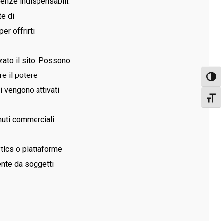
renze indispensabili.
e di
er offrirti
ato il sito. Possono
re il potere
Attiva
si vengono attivati
Attiv
nuti commerciali
ytics o piattaforme
ente da soggetti