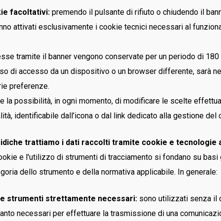
ie facoltativi:
premendo il pulsante di rifiuto o chiudendo il ban
no attivati esclusivamente i cookie tecnici necessari al funzion
se tramite il banner vengono conservate per un periodo di 180 g
aso di accesso da un dispositivo o un browser differente, sarà n
rie preferenze.
 la possibilità, in ogni momento, di modificare le scelte effett
lità, identificabile dall’icona o dal link dedicato alla gestione de
ridiche trattiamo i dati raccolti tramite cookie e tecnologie a
ookie e l'utilizzo di strumenti di tracciamento si fondano su basi 
goria dello strumento e della normativa applicabile. In generale:
 e strumenti strettamente necessari:
sono utilizzati senza i
quanto necessari per effettuare la trasmissione di una comunicazi