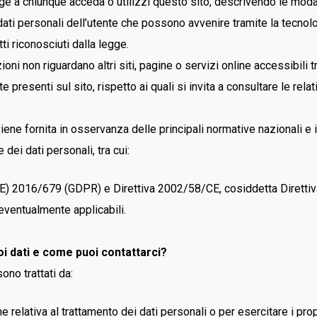
lge a chiunque acceda o utilizzi questo sito, descrivendo le modal
RED UP
 dati personali dell’utente che possono avvenire tramite la tecnol
GORE – TEX
itti riconosciuti dalla legge.
LEI & LEI
oni non riguardano altri siti, pagine o servizi online accessibili 
STEP ONE
 presenti sul sito, rispetto ai quali si invita a consultare le rela
Stivali
RED LION
ene fornita in osservanza delle principali normative nazionali e i
Accessori
 dei dati personali, tra cui:
) 2016/679 (GDPR) e Direttiva 2002/58/CE, cosiddetta Direttiv
eventualmente applicabili.
uoi dati e come puoi contattarci?
sono trattati da:
 relativa al trattamento dei dati personali o per esercitare i propri