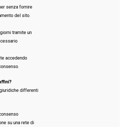
ner senza fornire
amento del sito.
iorni tramite un
ecessario
uate accedendo
l consenso.
ffini?
giuridiche differenti
l consenso
one su una rete di