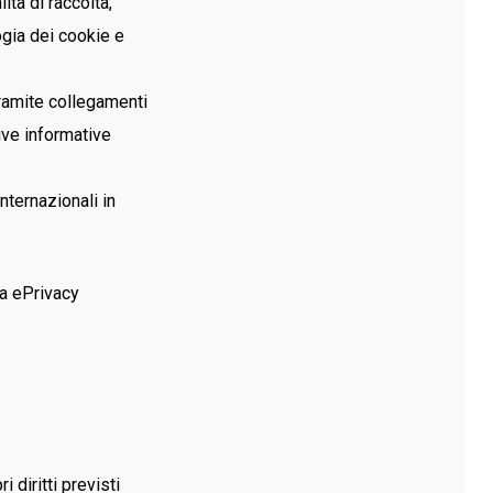
ità di raccolta,
ogia dei cookie e
tramite collegamenti
tive informative
nternazionali in
a ePrivacy
 diritti previsti