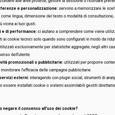
cedere alle aree protette, gestire la sessione o ricordare prefe
ferenze e personalizzazione:
servono a memorizzare le scelt
 come lingua, dimensione del testo o modalità di consultazione, p
ù vicina ai tuoi gusti.
i e di performance:
ci aiutano a comprendere come viene utilizz
i ai cookie tecnici solo quando sono configurati in modo da ridur
utilizzati esclusivamente per statistiche aggregate; negli altri ca
enso dell’utente.
vità promozionali o pubblicitarie:
utilizzati per proporre conte
 monitorare l’efficacia delle campagne pubblicitarie.
ervizi esterni:
interagendo con plugin social, strumenti di anal
o essere installati cookie o sistemi assimilabili gestiti direttam
o negare il consenso all’uso dei cookie?