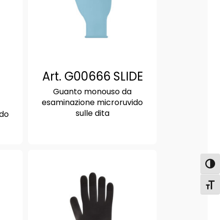
Art. G00666 SLIDE
Guanto monouso da
esaminazione microruvido
sulle dita
ido
Attiva
Attiv