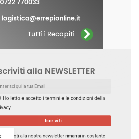
0722 770033
logistica@errepionline.it
Tutti i Recapiti
scriviti alla NEWSLETTER
Ho letto e accetto i
termini e le condizioni della
ivacy
crivendoti alla nostra newsletter rimarrai in costante
✕