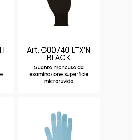
GH
Art. G00740 LTX’N
BLACK
Guanto monouso da
ie
esaminazione superficie
microruvida