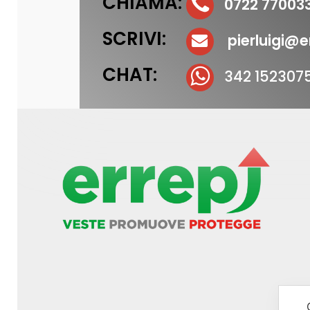
CHIAMA:
0722 77003
SCRIVI:
pierluigi@er
CHAT:
342 152307