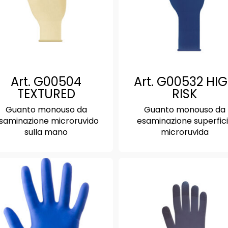
Art. G00504
Art. G00532 HI
TEXTURED
RISK
Guanto monouso da
Guanto monouso da
saminazione microruvido
esaminazione superfic
sulla mano
microruvida