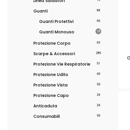
Linea Saldatori
Linea Serioplus+ Light
Giubbotti e Soft Shell
Guanti
84
Linea Polibrembo
Bermuda
Linea Termoplus+
Pantaloni Lunghi
Guanti Protettivi
66
Linea 3 Active
Guanti Monouso
18
Linea 2 Active
Protezione Corpo
65
Linea Thermo
Scarpe & Accessori
285
Giacche Riscaldate
G
Alta Visibilità
Protezione Vie Respiratorie
51
Linea TPS
Protezione Udito
40
Accessori Alta Visibilità
Protezione Vista
50
Protezione Capo
24
Anticaduta
24
Consumabili
93