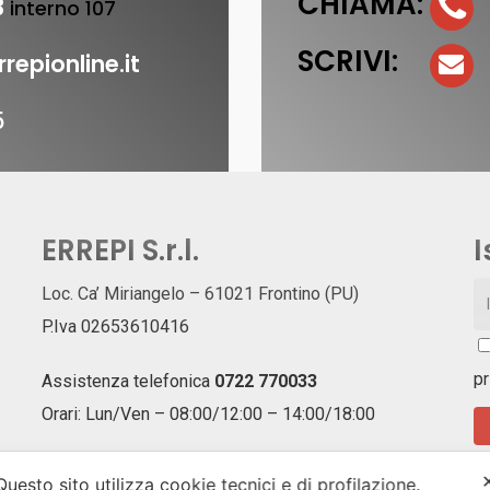
CHIAMA:
3
interno 107
SCRIVI:
repionline.it
5
ERREPI S.r.l.
I
Loc. Ca’ Miriangelo – 61021 Frontino (PU)
P.Iva 02653610416
pr
Assistenza telefonica
0722 770033
Orari: Lun/Ven – 08:00/12:00 – 14:00/18:00
Assistenza Email
l
ogistica@errepionline.it
Is
Questo sito utilizza cookie tecnici e di profilazione.