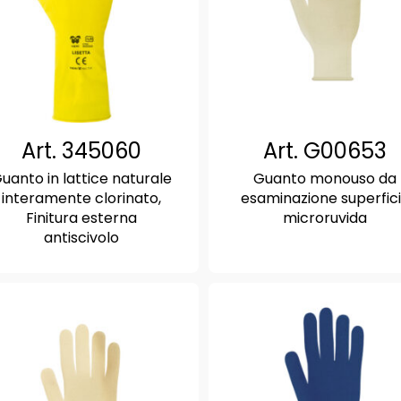
RED UP
GORE – TEX
LEI & LEI
STEP ONE
Stivali
RED LION
Art. 345060
Art. G00653
Accessori
uanto in lattice naturale
Guanto monouso da
interamente clorinato,
esaminazione superfic
Finitura esterna
microruvida
antiscivolo