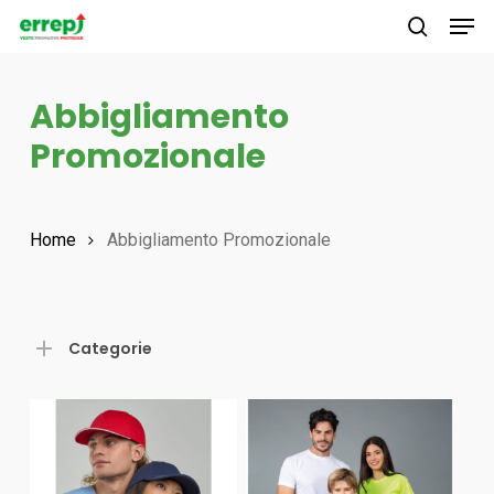
Men
Skip
to
search
main
Abbigliamento
content
Promozionale
Home
Abbigliamento Promozionale
Categorie