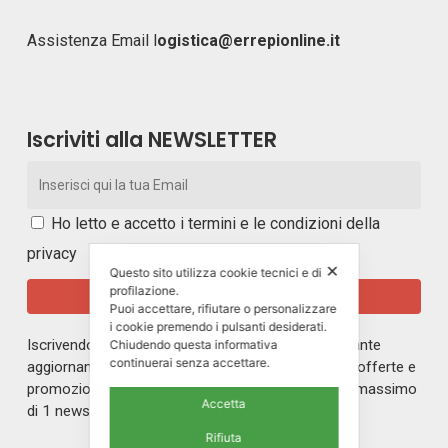
Assistenza Email
l
ogistica@errepionline.it
Iscriviti alla NEWSLETTER
Ho letto e accetto i
termini e le condizioni della
privacy
✕
Questo sito utilizza cookie tecnici e di
profilazione.
Puoi accettare, rifiutare o personalizzare
i cookie premendo i pulsanti desiderati.
Iscrivendoti alla nostra newsletter rimarrai in costante
Chiudendo questa informativa
continuerai senza accettare.
aggiornamento sul mondo di ERREPI, sulle nuove offerte e
promozioni riservate ai nostri iscritti. Riceverai un massimo
Accetta
di 1 newsletter al mese.
Rifiuta