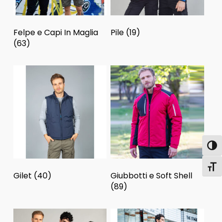
Felpe e Capi In Maglia
Pile
(19)
(63)
Attiva
Attiv
Gilet
(40)
Giubbotti e Soft Shell
(89)