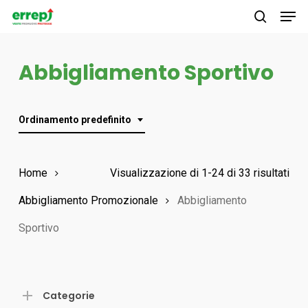
Men
Skip
to
search
main
Abbigliamento Sportivo
content
Ordinamento predefinito
Home
Visualizzazione di 1-24 di 33 risultati
Abbigliamento Promozionale
Abbigliamento
Sportivo
Categorie