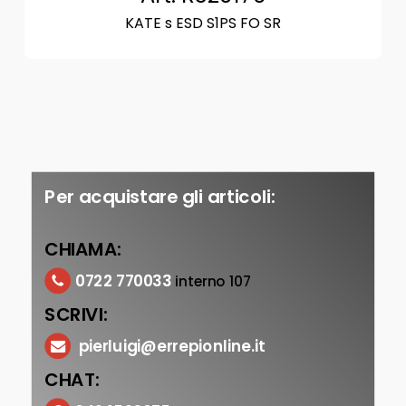
KATE s ESD S1PS FO SR
Per acquistare gli articoli:
CHIAMA:
0722 770033
interno 107
SCRIVI:
pierluigi@errepionline.it
CHAT: