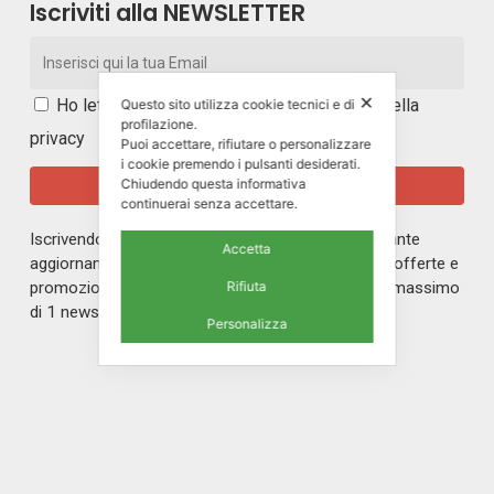
Iscriviti alla NEWSLETTER
✕
Ho letto e accetto i
termini e le condizioni della
Questo sito utilizza cookie tecnici e di
profilazione.
privacy
Puoi accettare, rifiutare o personalizzare
i cookie premendo i pulsanti desiderati.
Chiudendo questa informativa
continuerai senza accettare.
Iscrivendoti alla nostra newsletter rimarrai in costante
Accetta
aggiornamento sul mondo di ERREPI, sulle nuove offerte e
Rifiuta
promozioni riservate ai nostri iscritti. Riceverai un massimo
di 1 newsletter al mese.
Personalizza