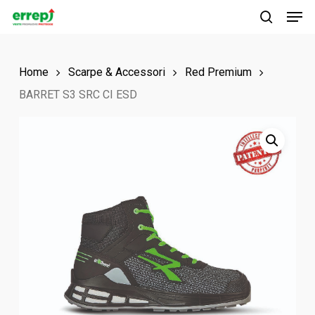
Men
Skip
to
search
main
Home
Scarpe & Accessori
Red Premium
content
BARRET S3 SRC CI ESD