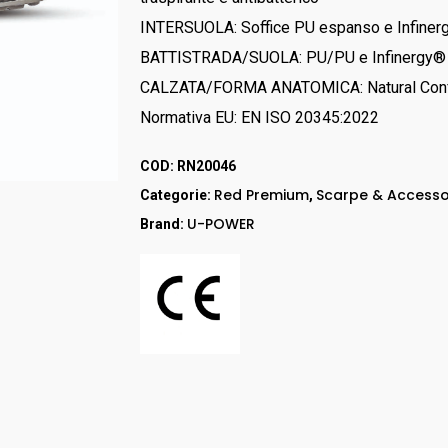
RED UP
INTERSUOLA: Soffice PU espanso e Infine
GORE – TEX
BATTISTRADA/SUOLA: PU/PU e Infinergy®
LEI & LEI
CALZATA/FORMA ANATOMICA: Natural Conf
STEP ONE
Normativa EU: EN ISO 20345:2022
Stivali
RED LION
COD:
RN20046
Accessori
Red Premium
Scarpe & Accesso
Categorie:
,
U-POWER
Brand: