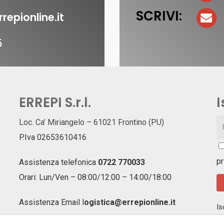
SCRIVI:
repionline.it
5
ERREPI S.r.l.
I
Loc. Ca’ Miriangelo – 61021 Frontino (PU)
P.Iva 02653610416
pr
Assistenza telefonica
0722 770033
Orari: Lun/Ven – 08:00/12:00 – 14:00/18:00
Assistenza Email
l
ogistica@errepionline.it
Is
ag