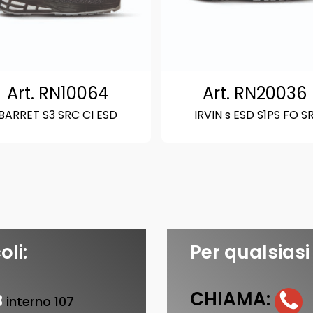
Art. RN10064
Art. RN20036
BARRET S3 SRC CI ESD
IRVIN s ESD S1PS FO S
oli:
Per qualsiasi
CHIAMA:
3
interno 107