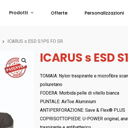
Prodotti
Offerte
Personalizzazioni
Protezione Corpo
ICARUS s ESD S1PS FO SR
ICARUS s ESD S
Abbigliamento Monouso
Scarpe & Accessori
Red Premium
Protezione Vie Respiratorie
TOMAIA: Nylon traspirante e microfibra scamo
RED 360
poliuretano
a breve online –
Sfoglia il Catalogo
Bau & Building
Protezione Udito
FODERA: Morbida pelle di vitello bianca
Red Leve
PUNTALE: AirToe Aluminium
Inserti Auricolari
RED INDUSTRY
ANTIPERFORAZIONE: Save & Flex® PLUS
Cuffie Protettive
Red Smart
COPRISOTTOPIEDE: U-POWER original, anatom
RED UP PLUS
traspirante e antibatterico