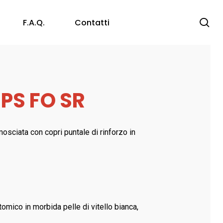
se
F.a.q.
Contatti
Protezione Vista
1PS FO SR
Occhiali a Stanghetta
Protezione Capo
Occhiali a Maschera
Accessori
Anticaduta
sciata con copri puntale di rinforzo in
Caschi Anti – Urto ed Elmetti
Consumabili
ico in morbida pelle di vitello bianca,