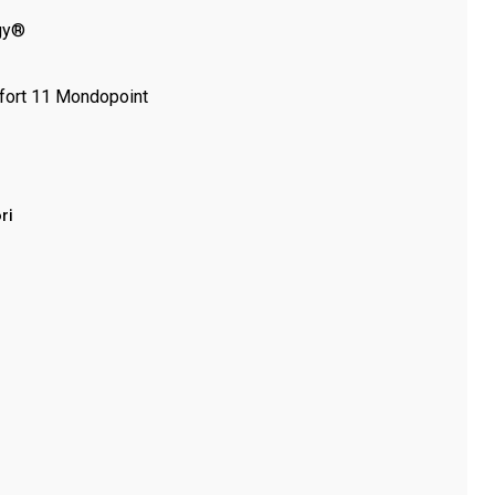
rgy®
ort 11 Mondopoint
ri