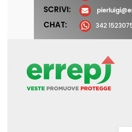
SCRIVI:
pierluigi@er
CHAT:
342 152307