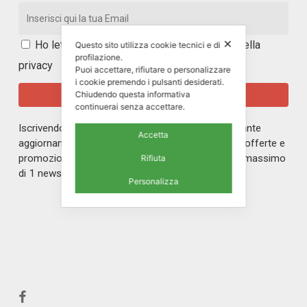
✕
Ho letto e accetto i
termini e le condizioni della
Questo sito utilizza cookie tecnici e di
profilazione.
privacy
Puoi accettare, rifiutare o personalizzare
i cookie premendo i pulsanti desiderati.
Chiudendo questa informativa
continuerai senza accettare.
Iscrivendoti alla nostra newsletter rimarrai in costante
Accetta
aggiornamento sul mondo di ERREPI, sulle nuove offerte e
promozioni riservate ai nostri iscritti. Riceverai un massimo
Rifiuta
di 1 newsletter al mese.
Personalizza
facebook