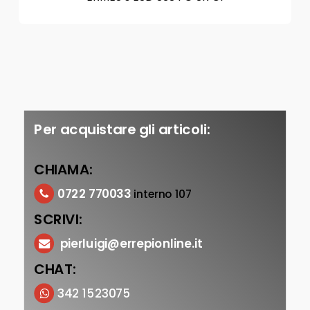
Per acquistare gli articoli:
CHIAMA:
0722 770033
interno 107
SCRIVI:
pierluigi@errepionline.it
CHAT:
342 1523075