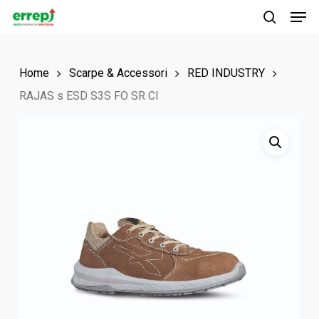
Men
Skip
to
search
main
Home
Scarpe & Accessori
RED INDUSTRY
content
RAJAS s ESD S3S FO SR CI