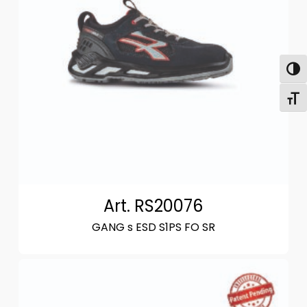
Attiva
Attiv
Art. RS20076
GANG s ESD S1PS FO SR