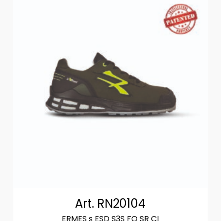
Art. RN20104
ERMES s ESD S3S FO SR CI