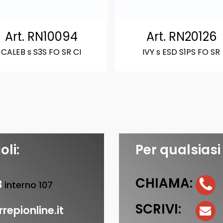
Art. RN10094
Art. RN20126
CALEB s S3S FO SR CI
IVY s ESD S1PS FO SR
oli:
Per qualsiasi
CHIAMA:
3
interno 107
SCRIVI:
repionline.it