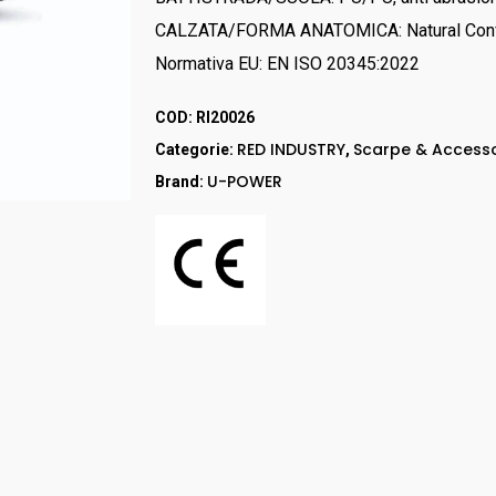
RED UP
CALZATA/FORMA ANATOMICA: Natural Conf
GORE – TEX
Normativa EU: EN ISO 20345:2022
LEI & LEI
STEP ONE
COD:
RI20026
Stivali
RED INDUSTRY
Scarpe & Accesso
Categorie:
,
RED LION
U-POWER
Brand:
Accessori