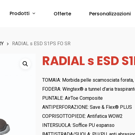
Prodotti
Offerte
Personalizzazioni
Protezione Corpo
RY
RADIAL s ESD S1PS FO SR
RADIAL s ESD S
Abbigliamento Monouso
Scarpe & Accessori
Red Premium
Protezione Vie Respiratorie
TOMAIA: Morbida pelle scamosciata forata, t
RED 360
FODERA: Wingtex® a tunnel d’aria traspiran
a breve online –
Sfoglia il Catalogo
Bau & Building
Protezione Udito
PUNTALE: AirToe Composite
Red Leve
ANTIPERFORAZIONE: Save & Flex® PLUS
Inserti Auricolari
RED INDUSTRY
COPRISOTTOPIEDE: Antifatica WOW2
Cuffie Protettive
Red Smart
INTERSUOLA: Soffice PU espanso
RED UP PLUS
BATTISTRADA/SUOLA: PU/PU, anti abrasione, 