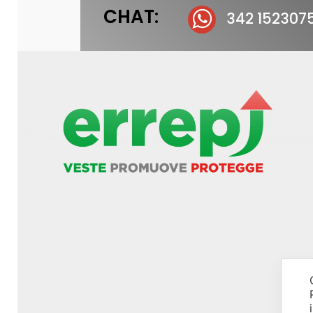
CHAT:
342 152307