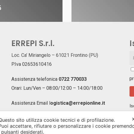
5
ERREPI S.r.l.
I
Loc. Ca’ Miriangelo – 61021 Frontino (PU)
P.Iva 02653610416
pr
Assistenza telefonica
0722 770033
Orari: Lun/Ven – 08:00/12:00 – 14:00/18:00
Assistenza Email
l
ogistica@errepionline.it
Is
ag
of
Questo sito utilizza cookie tecnici e di profilazione.
un
Puoi accettare, rifiutare o personalizzare i cookie premend
i pulsanti desiderati.