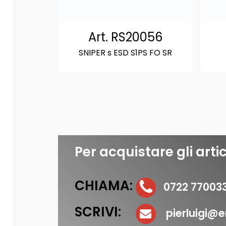
Art. RS20056
SNIPER s ESD S1PS FO SR
Per acquistare gli artic
CHIAMA:
0722 77003
SCRIVI:
pierluigi@er