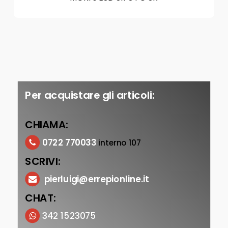
Per acquistare gli articoli:
CHIAMA:
0722 770033
interno 107
SCRIVI:
pierluigi@errepionline.it
CHAT:
342 1523075