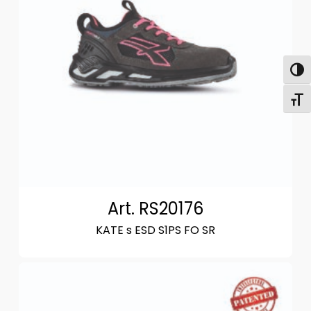
Attiva
Attiv
Art. RS20176
KATE s ESD S1PS FO SR