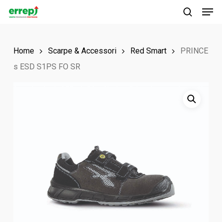
Men
Skip
to
search
main
Home
Scarpe & Accessori
Red Smart
PRINCE
content
s ESD S1PS FO SR