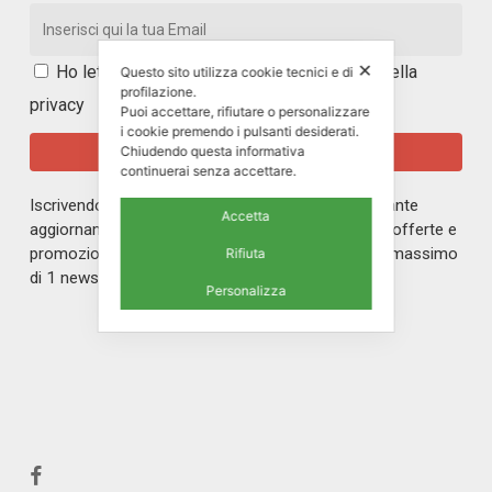
✕
Ho letto e accetto i
termini e le condizioni della
Questo sito utilizza cookie tecnici e di
profilazione.
privacy
Puoi accettare, rifiutare o personalizzare
i cookie premendo i pulsanti desiderati.
Chiudendo questa informativa
continuerai senza accettare.
Iscrivendoti alla nostra newsletter rimarrai in costante
Accetta
aggiornamento sul mondo di ERREPI, sulle nuove offerte e
promozioni riservate ai nostri iscritti. Riceverai un massimo
Rifiuta
di 1 newsletter al mese.
Personalizza
facebook