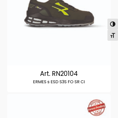
Attiva
Attiv
Art. RN20104
ERMES s ESD S3S FO SR CI