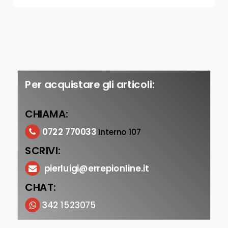
Per acquistare gli articoli:
CHIAMA:
0722 770033
interno 107
SCRIVI:
pierluigi@errepionline.it
CHAT:
342 1523075