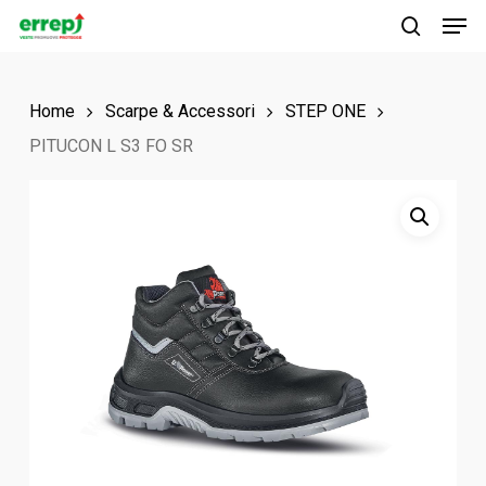
Men
Skip
to
search
main
Home
Scarpe & Accessori
STEP ONE
content
PITUCON L S3 FO SR