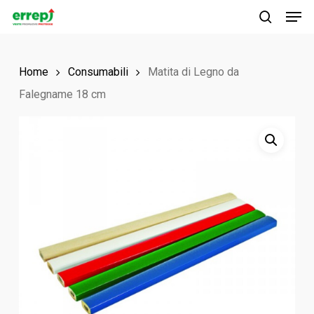
Men
Skip
to
search
main
Home
Consumabili
Matita di Legno da
content
Falegname 18 cm