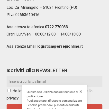
Loc. Ca’ Miriangelo – 61021 Frontino (PU)
P.Iva 02653610416
Assistenza telefonica
0722 770033
Orari: Lun/Ven – 08:00/12:00 – 14:00/18:00
Assistenza Email
l
ogistica@errepionline.it
Iscriviti alla NEWSLETTER
Ho letto e accetto i
termini e le condizioni della
✕
Questo sito utilizza cookie tecnici e di
profilazione.
privacy
Puoi accettare, rifiutare o personalizzare
i cookie premendo i pulsanti desiderati.