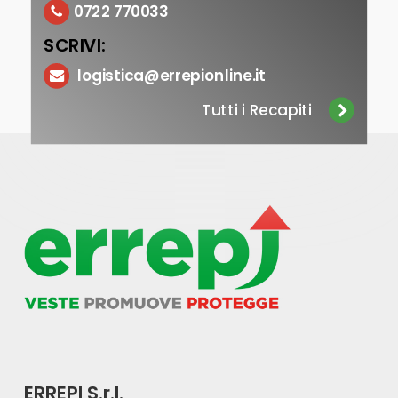
0722 770033
SCRIVI:
logistica@errepionline.it
Tutti i Recapiti
ERREPI S.r.l.