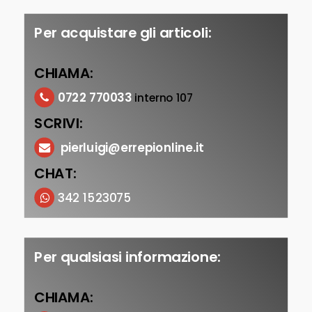
Per acquistare gli articoli:
CHIAMA:
0722 770033
interno 107
SCRIVI:
pierluigi@errepionline.it
CHAT:
342 1523075
Per qualsiasi informazione:
CHIAMA: