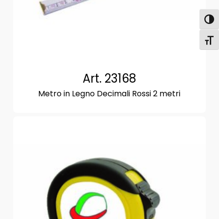
Attiva
Attiv
Art. 23168
Metro in Legno Decimali Rossi 2 metri