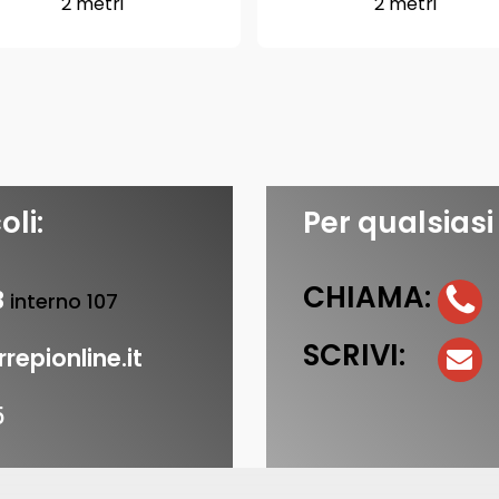
2 metri
2 metri
oli:
Per qualsiasi
CHIAMA:
3
interno 107
SCRIVI:
repionline.it
5