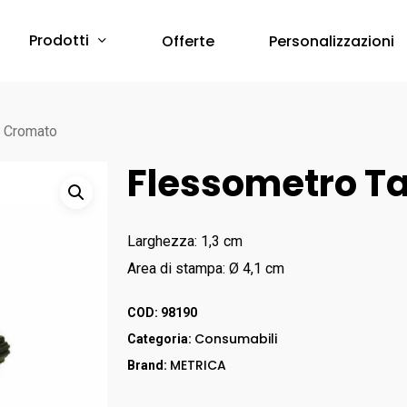
Prodotti
Offerte
Personalizzazioni
Protezione Corpo
o Cromato
Flessometro T
Abbigliamento Monouso
Scarpe & Accessori
Red Premium
Protezione Vie Respiratorie
Larghezza: 1,3 cm
RED 360
Area di stampa: Ø 4,1 cm
a breve online –
Sfoglia il Catalogo
Bau & Building
Protezione Udito
Red Leve
COD:
98190
Inserti Auricolari
RED INDUSTRY
Consumabili
Categoria:
Cuffie Protettive
Red Smart
METRICA
Brand:
RED UP PLUS