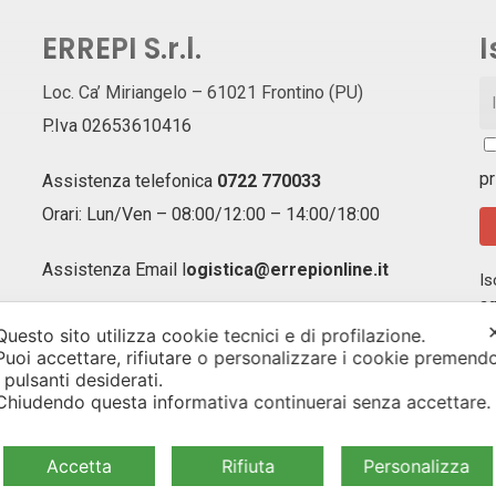
ERREPI S.r.l.
I
Loc. Ca’ Miriangelo – 61021 Frontino (PU)
P.Iva 02653610416
pr
Assistenza telefonica
0722 770033
Orari: Lun/Ven – 08:00/12:00 – 14:00/18:00
Assistenza Email
l
ogistica@errepionline.it
Is
ag
of
Questo sito utilizza cookie tecnici e di profilazione.
un
Puoi accettare, rifiutare o personalizzare i cookie premend
i pulsanti desiderati.
Chiudendo questa informativa continuerai senza accettare
Accetta
Rifiuta
Personalizza