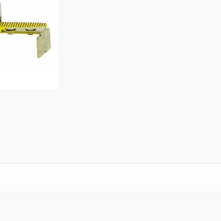
RED UP
GORE – TEX
LEI & LEI
STEP ONE
Stivali
RED LION
Accessori