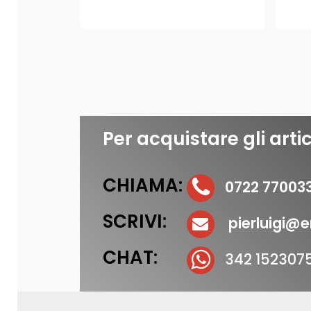
Per acquistare gli artic
CHIAMA:
0722 77003
SCRIVI:
pierluigi@er
CHAT:
342 152307