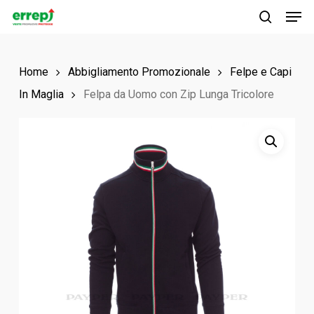
Men
Skip
to
search
main
Home
Abbigliamento Promozionale
Felpe e Capi
content
In Maglia
Felpa da Uomo con Zip Lunga Tricolore