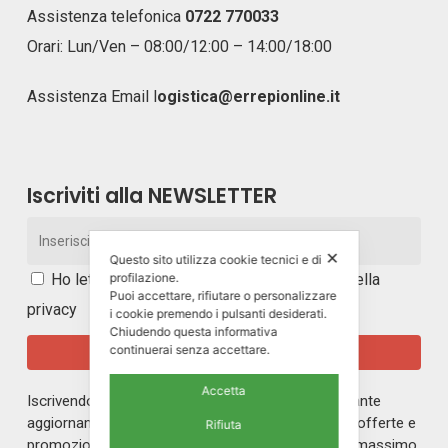
Assistenza telefonica
0722 770033
Orari: Lun/Ven – 08:00/12:00 – 14:00/18:00
Assistenza Email
l
ogistica@errepionline.it
Iscriviti alla NEWSLETTER
✕
Questo sito utilizza cookie tecnici e di
Ho letto e accetto i
termini e le condizioni della
profilazione.
Puoi accettare, rifiutare o personalizzare
privacy
i cookie premendo i pulsanti desiderati.
Chiudendo questa informativa
continuerai senza accettare.
Accetta
Iscrivendoti alla nostra newsletter rimarrai in costante
aggiornamento sul mondo di ERREPI, sulle nuove offerte e
Rifiuta
promozioni riservate ai nostri iscritti. Riceverai un massimo