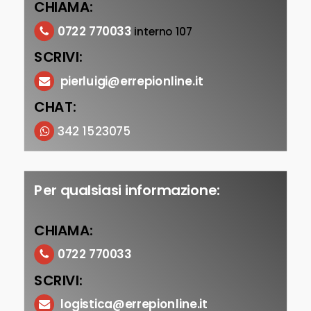
CHIAMA:
0722 770033
interno 107
SCRIVI:
pierluigi@errepionline.it
CHAT:
342 1523075
Per qualsiasi informazione:
CHIAMA:
0722 770033
SCRIVI:
logistica@errepionline.it