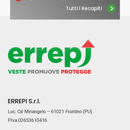
Tutti i Recapiti
ERREPI S.r.l.
Loc. Ca’ Miriangelo – 61021 Frontino (PU)
P.Iva 02653610416