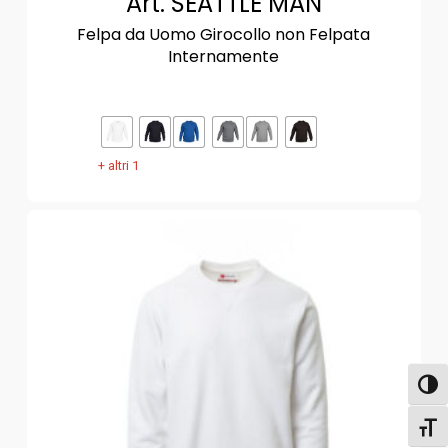
Art. SEATTLE MAN
Felpa da Uomo Girocollo non Felpata
Internamente
+ altri 1
Attiva
Attiv