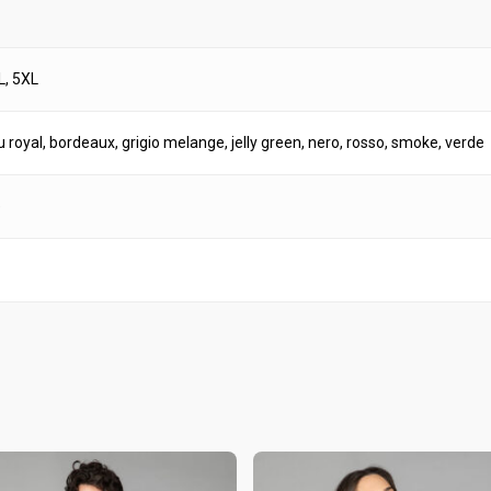
L, 5XL
u royal
,
bordeaux
,
grigio melange
,
jelly green
,
nero
,
rosso
,
smoke
,
verde
e