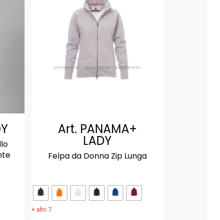
DY
Art. PANAMA+
LADY
lo
nte
Felpa da Donna Zip Lunga
+ altri 7