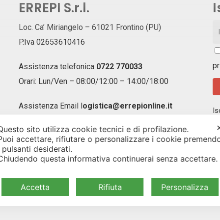
ERREPI S.r.l.
I
Loc. Ca’ Miriangelo – 61021 Frontino (PU)
P.Iva 02653610416
pr
Assistenza telefonica
0722 770033
Orari: Lun/Ven – 08:00/12:00 – 14:00/18:00
Assistenza Email
l
ogistica@errepionline.it
Is
ag
Questo sito utilizza cookie tecnici e di profilazione.
of
Puoi accettare, rifiutare o personalizzare i cookie premend
un
i pulsanti desiderati.
Chiudendo questa informativa continuerai senza accettare
Accetta
Rifiuta
Personalizza