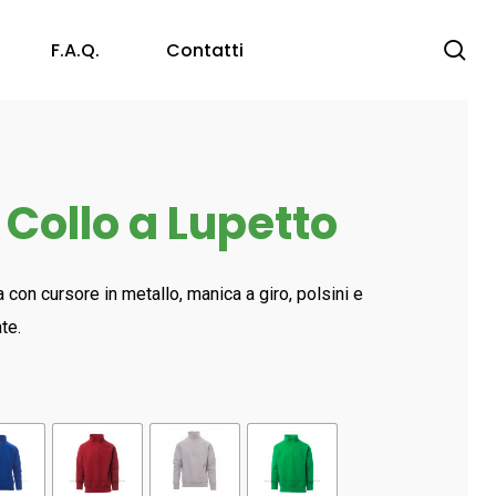
se
F.a.q.
Contatti
Protezione Vista
 Collo a Lupetto
Occhiali a Stanghetta
Protezione Capo
Occhiali a Maschera
Accessori
Anticaduta
a con cursore in metallo, manica a giro, polsini e
Caschi Anti – Urto ed Elmetti
ate.
Consumabili