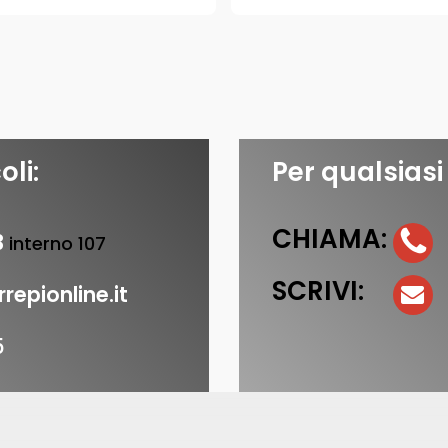
oli:
Per qualsiasi
CHIAMA:
3
interno 107
SCRIVI:
repionline.it
5