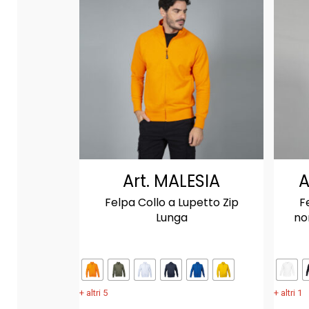
Art. MALESIA
A
Felpa Collo a Lupetto Zip
F
Lunga
no
+ altri 5
+ altri 1