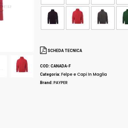
RED UP
GORE – TEX
LEI & LEI
STEP ONE
Stivali
RED LION
SCHEDA TECNICA
Accessori
COD:
CANADA-F
Felpe e Capi In Maglia
Categoria:
PAYPER
Brand: