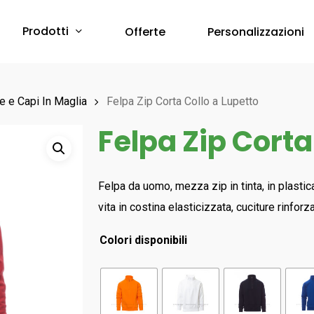
Prodotti
Offerte
Personalizzazioni
Protezione Corpo
e e Capi In Maglia
Felpa Zip Corta Collo a Lupetto
Felpa Zip Corta
Abbigliamento Monouso
Scarpe & Accessori
Red Premium
Protezione Vie Respiratorie
Felpa da uomo, mezza zip in tinta, in plastic
RED 360
vita in costina elasticizzata, cuciture rinforz
a breve online –
Sfoglia il Catalogo
Bau & Building
Protezione Udito
Red Leve
Colori disponibili
Inserti Auricolari
RED INDUSTRY
Cuffie Protettive
Red Smart
RED UP PLUS