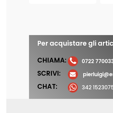
Per acquistare gli artic
CHIAMA:
0722 77003
SCRIVI:
pierluigi@er
CHAT:
342 152307