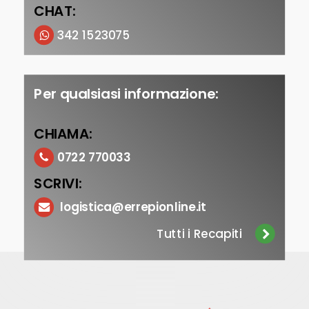
CHAT:
342 1523075
Per qualsiasi informazione:
CHIAMA:
0722 770033
SCRIVI:
logistica@errepionline.it
Tutti i Recapiti