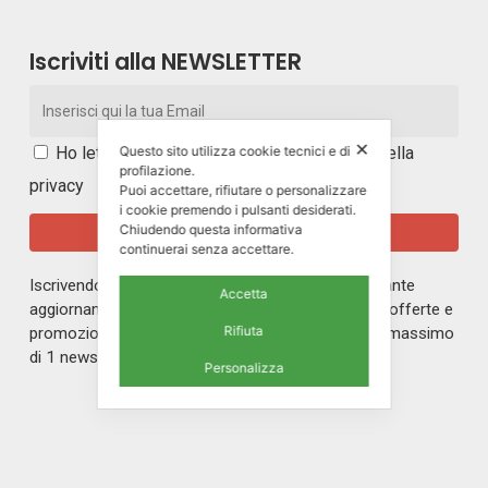
Iscriviti alla NEWSLETTER
✕
Questo sito utilizza cookie tecnici e di
Ho letto e accetto i
termini e le condizioni della
profilazione.
privacy
Puoi accettare, rifiutare o personalizzare
i cookie premendo i pulsanti desiderati.
Chiudendo questa informativa
continuerai senza accettare.
Iscrivendoti alla nostra newsletter rimarrai in costante
Accetta
aggiornamento sul mondo di ERREPI, sulle nuove offerte e
Rifiuta
promozioni riservate ai nostri iscritti. Riceverai un massimo
di 1 newsletter al mese.
Personalizza