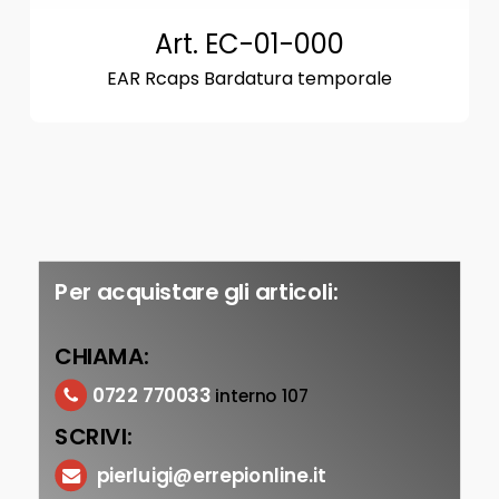
Art. EC-01-000
EAR Rcaps Bardatura temporale
Per acquistare gli articoli:
CHIAMA:
0722 770033
interno 107
SCRIVI:
pierluigi@errepionline.it