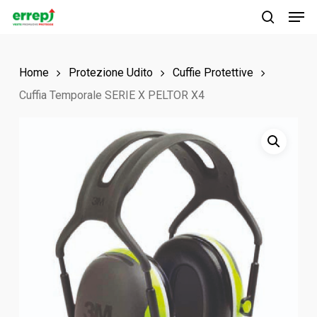
Men
Skip
to
search
main
Home
Protezione Udito
Cuffie Protettive
content
Cuffia Temporale SERIE X PELTOR X4