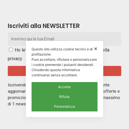
Iscriviti alla NEWSLETTER
✕
Questo sito utilizza cookie tecnici e di
Ho letto e accetto i
termini e le condizioni della
profilazione.
privacy
Puoi accettare, rifiutare o personalizzare
i cookie premendo i pulsanti desiderati.
Chiudendo questa informativa
continuerai senza accettare.
Iscrivendoti alla nostra newsletter rimarrai in costante
Accetta
aggiornamento sul mondo di ERREPI, sulle nuove offerte e
Rifiuta
promozioni riservate ai nostri iscritti. Riceverai un massimo
di 1 newsletter al mese.
Personalizza