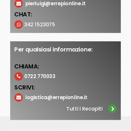
pierluigi@errepionline.it
CHAT:
342 1523075
Per qualsiasi informazione:
CHIAMA:
0722 770033
SCRIVI:
logistica@errepionline.it
Tutti i Recapiti