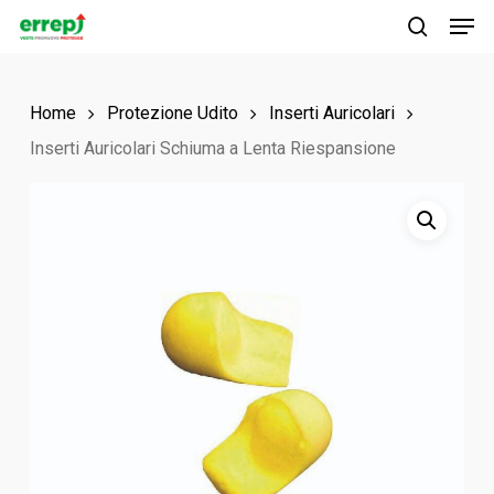
Men
Skip
to
search
main
Home
Protezione Udito
Inserti Auricolari
content
Inserti Auricolari Schiuma a Lenta Riespansione