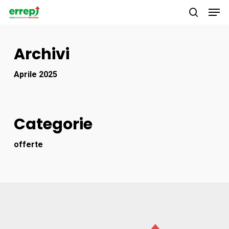
Men
Skip
to
search
main
Archivi
content
Aprile 2025
Categorie
offerte