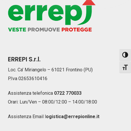
Attiva
ERREPI S.r.l.
Attiv
Loc. Ca’ Miriangelo – 61021 Frontino (PU)
P.Iva 02653610416
Assistenza telefonica
0722 770033
Orari: Lun/Ven – 08:00/12:00 – 14:00/18:00
Assistenza Email
l
ogistica@errepionline.it