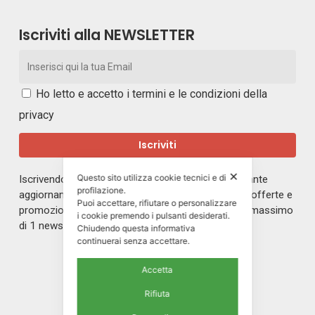
Iscriviti alla NEWSLETTER
Ho letto e accetto i
termini e le condizioni della
privacy
✕
Questo sito utilizza cookie tecnici e di
Iscrivendoti alla nostra newsletter rimarrai in costante
profilazione.
aggiornamento sul mondo di ERREPI, sulle nuove offerte e
Puoi accettare, rifiutare o personalizzare
promozioni riservate ai nostri iscritti. Riceverai un massimo
i cookie premendo i pulsanti desiderati.
di 1 newsletter al mese.
Chiudendo questa informativa
continuerai senza accettare.
Accetta
Rifiuta