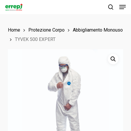
Men
Skip
to
search
main
Home
Protezione Corpo
Abbigliamento Monouso
content
TYVEK 500 EXPERT