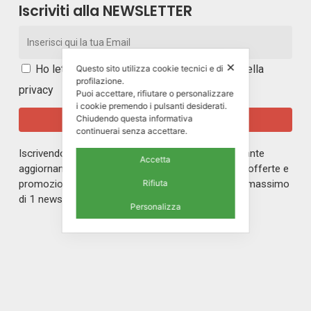
Iscriviti alla NEWSLETTER
✕
Ho letto e accetto i
termini e le condizioni della
Questo sito utilizza cookie tecnici e di
profilazione.
privacy
Puoi accettare, rifiutare o personalizzare
i cookie premendo i pulsanti desiderati.
Chiudendo questa informativa
continuerai senza accettare.
Iscrivendoti alla nostra newsletter rimarrai in costante
Accetta
aggiornamento sul mondo di ERREPI, sulle nuove offerte e
Rifiuta
promozioni riservate ai nostri iscritti. Riceverai un massimo
di 1 newsletter al mese.
Personalizza