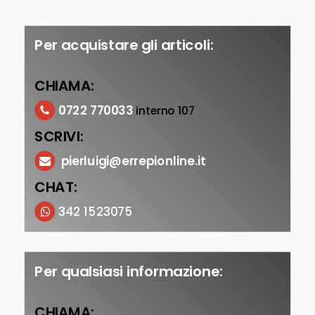
Per acquistare gli articoli:
CHIAMA:
0722 770033
interno 107
SCRIVI:
pierluigi@errepionline.it
CHAT:
342 1523075
Per qualsiasi informazione:
CHIAMA: