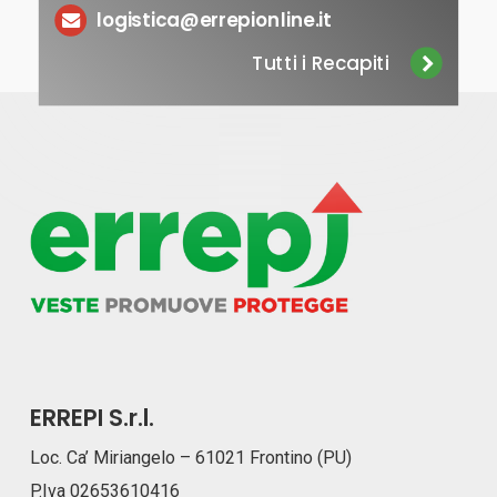
logistica@errepionline.it
Tutti i Recapiti
ERREPI S.r.l.
Loc. Ca’ Miriangelo – 61021 Frontino (PU)
P.Iva 02653610416