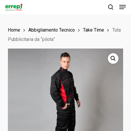
Men
Skip
to
search
main
Home
Abbigliamento Tecnico
Take Time
Tuta
content
Pubblicitaria da “pilota”