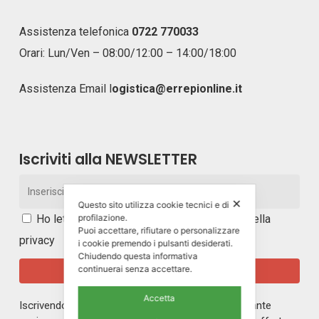
Assistenza telefonica
0722 770033
Orari: Lun/Ven – 08:00/12:00 – 14:00/18:00
Assistenza Email
l
ogistica@errepionline.it
Iscriviti alla NEWSLETTER
✕
Questo sito utilizza cookie tecnici e di
profilazione.
Ho letto e accetto i
termini e le condizioni della
Puoi accettare, rifiutare o personalizzare
privacy
i cookie premendo i pulsanti desiderati.
Chiudendo questa informativa
continuerai senza accettare.
Accetta
Iscrivendoti alla nostra newsletter rimarrai in costante