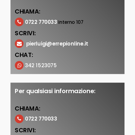
CHIAMA:
0722 770033
interno 107
SCRIVI:
pierluigi@errepionline.it
CHAT:
342 1523075
Per qualsiasi informazione:
CHIAMA:
0722 770033
SCRIVI: