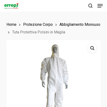
Men
Skip
to
search
main
Home
Protezione Corpo
Abbigliamento Monouso
content
Tuta Protettiva Polsini in Maglia