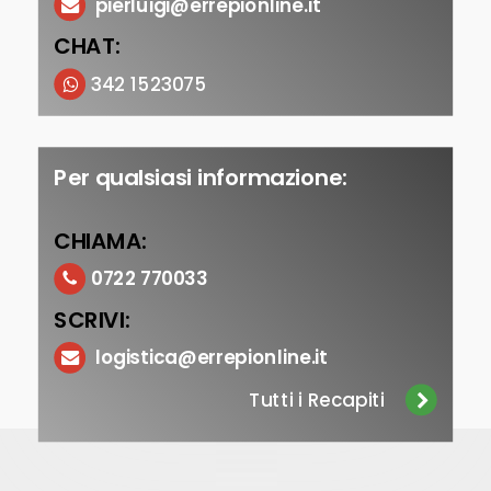
pierluigi@errepionline.it
CHAT:
342 1523075
Per qualsiasi informazione:
CHIAMA:
0722 770033
SCRIVI:
logistica@errepionline.it
Tutti i Recapiti