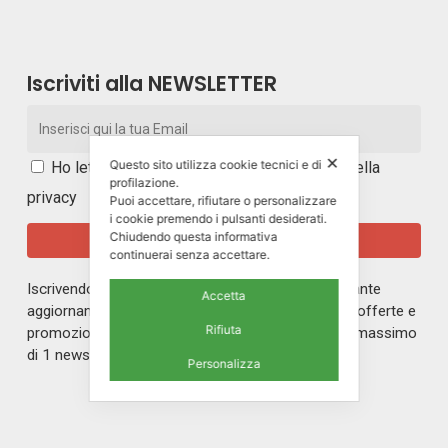
Iscriviti alla NEWSLETTER
✕
Questo sito utilizza cookie tecnici e di
Ho letto e accetto i
termini e le condizioni della
profilazione.
privacy
Puoi accettare, rifiutare o personalizzare
i cookie premendo i pulsanti desiderati.
Chiudendo questa informativa
continuerai senza accettare.
Iscrivendoti alla nostra newsletter rimarrai in costante
Accetta
aggiornamento sul mondo di ERREPI, sulle nuove offerte e
Rifiuta
promozioni riservate ai nostri iscritti. Riceverai un massimo
di 1 newsletter al mese.
Personalizza