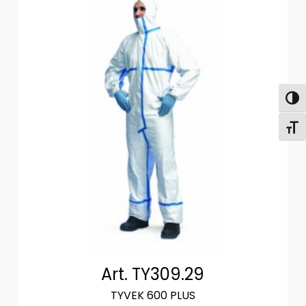
Attiva
Attiv
Art. TY309.29
TYVEK 600 PLUS