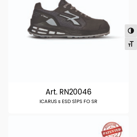
Attiva
Attiv
Art. RN20046
ICARUS s ESD S1PS FO SR