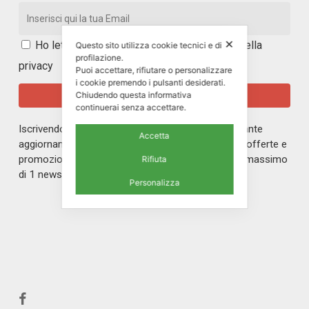
✕
Ho letto e accetto i
termini e le condizioni della
Questo sito utilizza cookie tecnici e di
profilazione.
privacy
Puoi accettare, rifiutare o personalizzare
i cookie premendo i pulsanti desiderati.
Chiudendo questa informativa
continuerai senza accettare.
Iscrivendoti alla nostra newsletter rimarrai in costante
Accetta
aggiornamento sul mondo di ERREPI, sulle nuove offerte e
promozioni riservate ai nostri iscritti. Riceverai un massimo
Rifiuta
di 1 newsletter al mese.
Personalizza
facebook