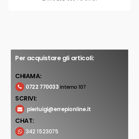
Per acquistare gli articoli:
CHIAMA:
0722 770033
interno 107
SCRIVI:
pierluigi@errepionline.it
CHAT:
342 1523075