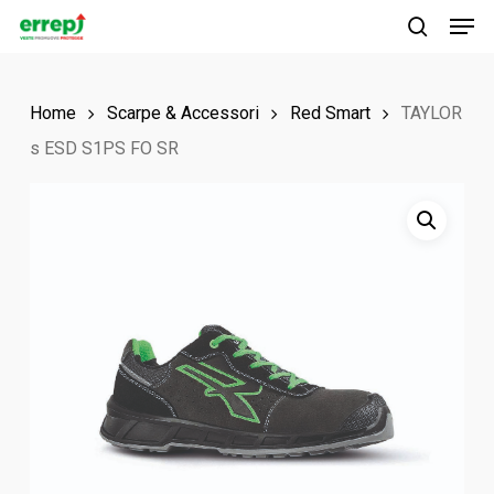
Men
Skip
to
search
main
Home
Scarpe & Accessori
Red Smart
TAYLOR
content
s ESD S1PS FO SR