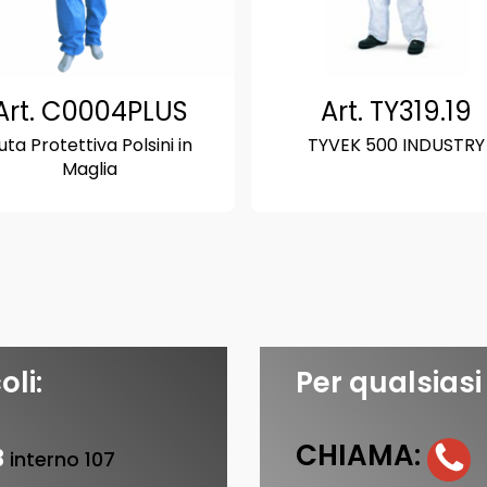
Art. C0004PLUS
Art. TY319.19
uta Protettiva Polsini in
TYVEK 500 INDUSTRY
Maglia
oli:
Per qualsiasi
CHIAMA:
3
interno 107