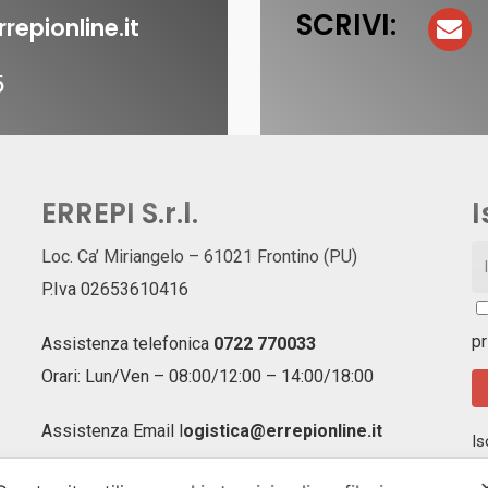
SCRIVI:
repionline.it
5
ERREPI S.r.l.
I
Loc. Ca’ Miriangelo – 61021 Frontino (PU)
P.Iva 02653610416
pr
Assistenza telefonica
0722 770033
Orari: Lun/Ven – 08:00/12:00 – 14:00/18:00
Assistenza Email
l
ogistica@errepionline.it
Is
ag