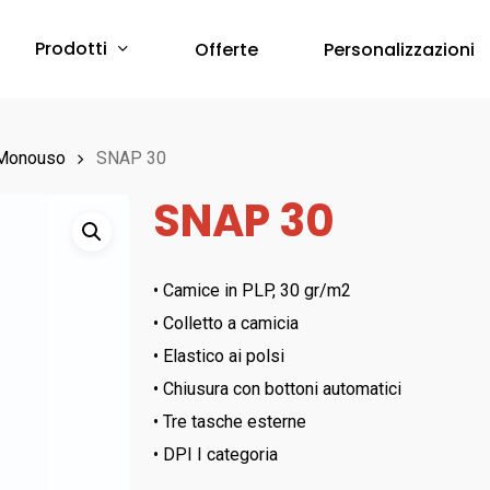
Prodotti
Offerte
Personalizzazioni
Protezione Corpo
 Monouso
SNAP 30
SNAP 30
Abbigliamento Monouso
Scarpe & Accessori
Red Premium
Protezione Vie Respiratorie
• Camice in PLP, 30 gr/m2
RED 360
• Colletto a camicia
a breve online –
Sfoglia il Catalogo
Bau & Building
Protezione Udito
• Elastico ai polsi
Red Leve
• Chiusura con bottoni automatici
Inserti Auricolari
RED INDUSTRY
• Tre tasche esterne
Cuffie Protettive
Red Smart
• DPI I categoria
RED UP PLUS