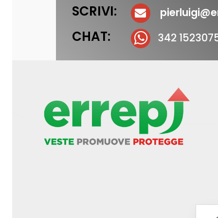
SCRIVI:
pierluigi@er
CHAT:
342 152307