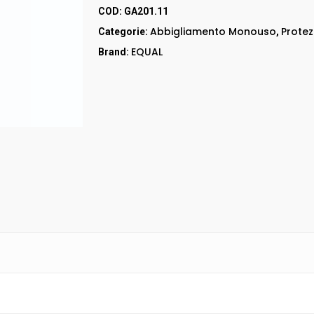
RED UP
COD:
GA201.11
GORE – TEX
Abbigliamento Monouso
Prote
Categorie:
,
LEI & LEI
EQUAL
Brand:
STEP ONE
Stivali
RED LION
Accessori