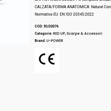
RED UP
CALZATA/FORMA ANATOMICA: Natural Conf
GORE – TEX
Normativa EU: EN ISO 20345:2022
LEI & LEI
STEP ONE
COD:
RU20076
Stivali
RED UP
Scarpe & Accessori
Categorie:
,
RED LION
U-POWER
Brand:
Accessori