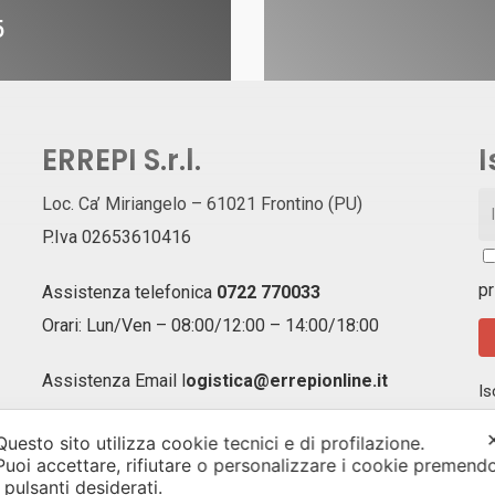
5
ERREPI S.r.l.
I
Loc. Ca’ Miriangelo – 61021 Frontino (PU)
P.Iva 02653610416
pr
Assistenza telefonica
0722 770033
Orari: Lun/Ven – 08:00/12:00 – 14:00/18:00
Assistenza Email
l
ogistica@errepionline.it
Is
ag
of
Questo sito utilizza cookie tecnici e di profilazione.
un
Puoi accettare, rifiutare o personalizzare i cookie premend
i pulsanti desiderati.