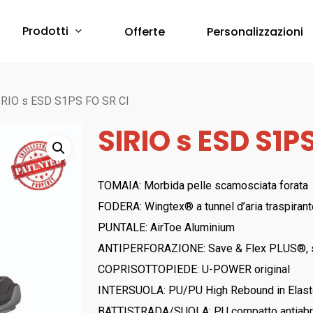
Prodotti
Offerte
Personalizzazioni
Protezione Corpo
IRIO s ESD S1PS FO SR CI
SIRIO s ESD S1P
Abbigliamento Monouso
Scarpe & Accessori
Red Premium
Protezione Vie Respiratorie
TOMAIA: Morbida pelle scamosciata forata
RED 360
FODERA: Wingtex® a tunnel d’aria traspiran
a breve online –
Sfoglia il Catalogo
Bau & Building
Protezione Udito
PUNTALE: AirToe Aluminium
Red Leve
ANTIPERFORAZIONE: Save & Flex PLUS®, sol
Inserti Auricolari
RED INDUSTRY
COPRISOTTOPIEDE: U-POWER original
Cuffie Protettive
Red Smart
INTERSUOLA: PU/PU High Rebound in Elast
RED UP PLUS
BATTISTRADA/SUOLA: PU compatto antiabrasio