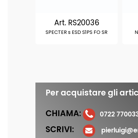
Art. RS20036
SPECTER s ESD S1PS FO SR
N
Per acquistare gli artic
CHIAMA:
0722 77003
SCRIVI:
pierluigi@er