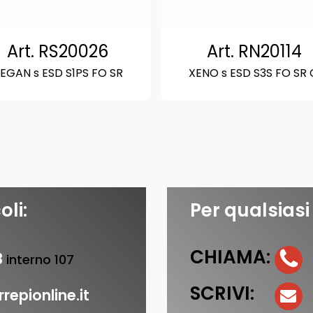
Art. RS20026
Art. RN20114
EGAN s ESD S1PS FO SR
XENO s ESD S3S FO SR 
oli:
Per qualsiasi
CHIAMA:
3
interno 107
SCRIVI:
repionline.it