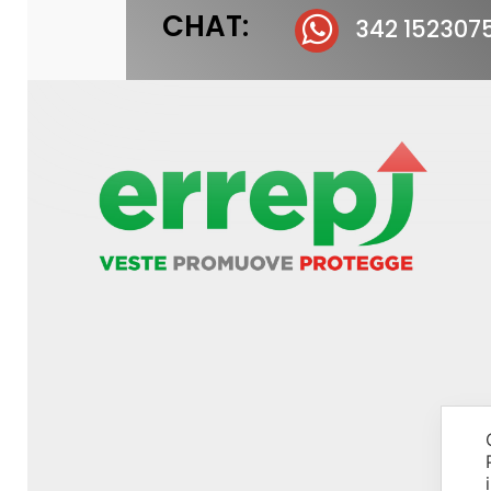
CHAT:
342 152307