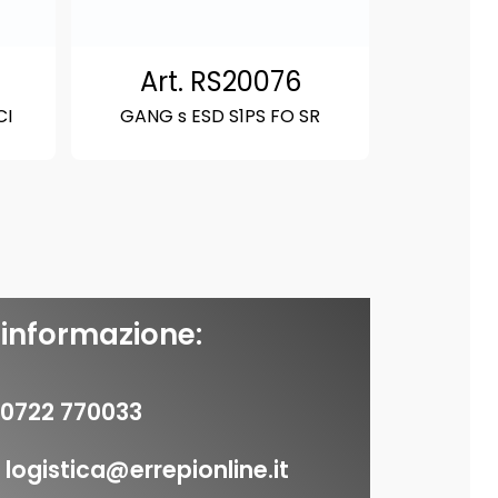
Art. RS20076
CI
GANG s ESD S1PS FO SR
 informazione:
0722 770033
logistica@errepionline.it