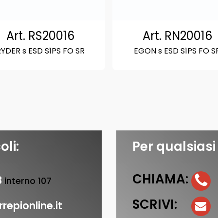
Art. RS20016
Art. RN20016
YDER s ESD S1PS FO SR
EGON s ESD S1PS FO S
oli:
Per qualsiasi
CHIAMA:
3
interno 107
SCRIVI:
repionline.it