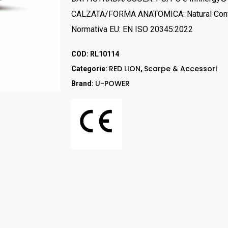
RED UP
CALZATA/FORMA ANATOMICA: Natural Conf
GORE – TEX
Normativa EU: EN ISO 20345:2022
LEI & LEI
STEP ONE
COD:
RL10114
Stivali
RED LION
Scarpe & Accessori
Categorie:
,
RED LION
U-POWER
Brand:
Accessori