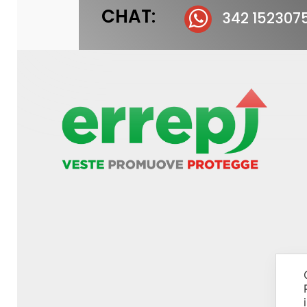
CHAT:
342 152307