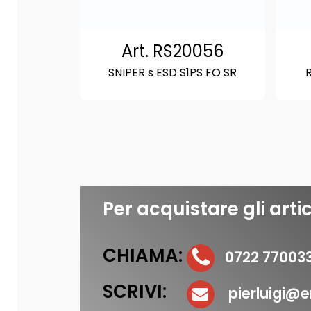
Art. RS20056
SNIPER s ESD S1PS FO SR
R
Per acquistare gli artic
CHIAMA:
0722 77003
SCRIVI:
pierluigi@er