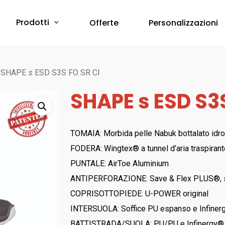
Prodotti
Offerte
Personalizzazioni
Protezione Corpo
SHAPE s ESD S3S FO SR CI
SHAPE s ESD S3S
Abbigliamento Monouso
Scarpe & Accessori
Red Premium
Protezione Vie Respiratorie
TOMAIA: Morbida pelle Nabuk bottalato idro
RED 360
FODERA: Wingtex® a tunnel d’aria traspiran
a breve online –
Sfoglia il Catalogo
Bau & Building
Protezione Udito
PUNTALE: AirToe Aluminium
Red Leve
ANTIPERFORAZIONE: Save & Flex PLUS®, sol
Inserti Auricolari
RED INDUSTRY
COPRISOTTOPIEDE: U-POWER original
Cuffie Protettive
Red Smart
INTERSUOLA: Soffice PU espanso e Infine
RED UP PLUS
BATTISTRADA/SUOLA: PU/PU e Infinergy®