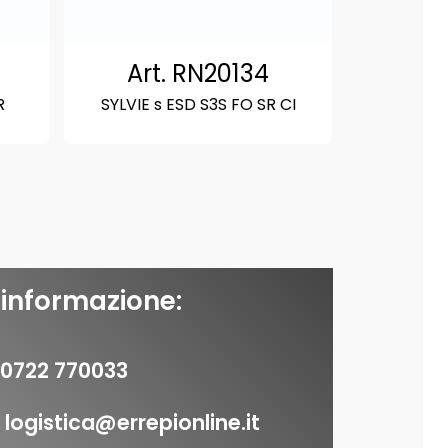
Art. RN20134
R
SYLVIE s ESD S3S FO SR CI
 informazione:
0722 770033
logistica@errepionline.it