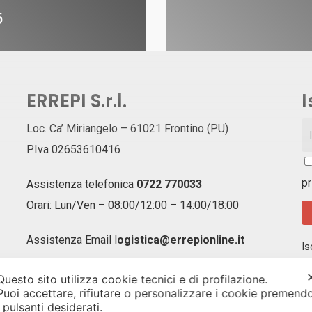
5
ERREPI S.r.l.
I
Loc. Ca’ Miriangelo – 61021 Frontino (PU)
P.Iva 02653610416
pr
Assistenza telefonica
0722 770033
Orari: Lun/Ven – 08:00/12:00 – 14:00/18:00
Assistenza Email
l
ogistica@errepionline.it
Is
ag
of
Questo sito utilizza cookie tecnici e di profilazione.
un
Puoi accettare, rifiutare o personalizzare i cookie premend
i pulsanti desiderati.