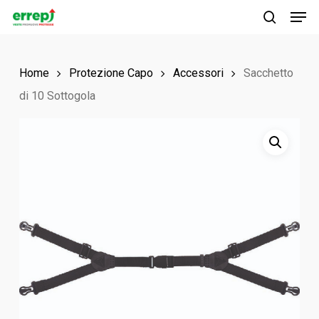
Men
Skip
to
search
main
Home
Protezione Capo
Accessori
Sacchetto
content
di 10 Sottogola