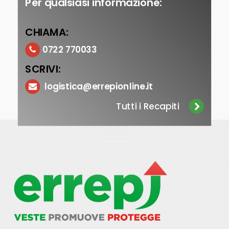
Per qualsiasi informazione:
CHIAMA:
0722 770033
SCRIVI:
logistica@errepionline.it
Tutti i Recapiti