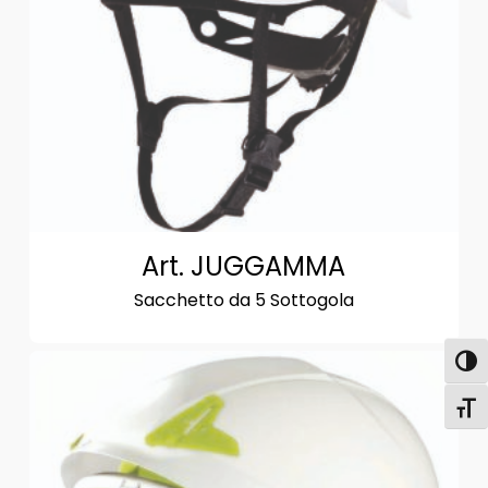
Art. JUGGAMMA
Sacchetto da 5 Sottogola
Attiva
Attiv