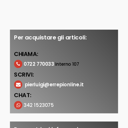
Per acquistare gli articoli:
CHIAMA:
0722 770033
interno 107
SCRIVI:
pierluigi@errepionline.it
CHAT:
342 1523075