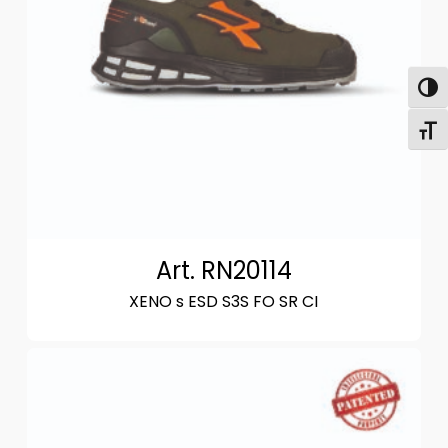
Attiva
Attiv
Art. RN20114
XENO s ESD S3S FO SR CI