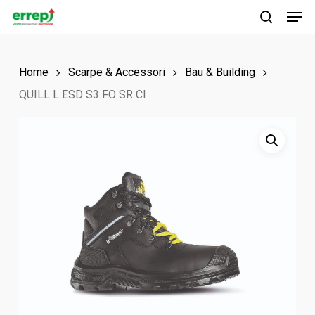
Men
Skip
to
search
main
Home
Scarpe & Accessori
Bau & Building
content
QUILL L ESD S3 FO SR CI