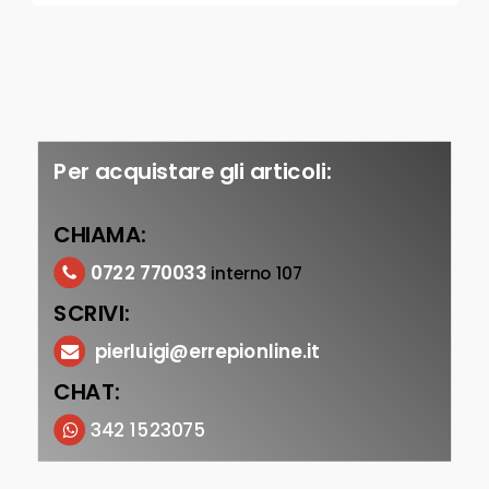
Per acquistare gli articoli:
CHIAMA:
0722 770033
interno 107
SCRIVI:
pierluigi@errepionline.it
CHAT:
342 1523075