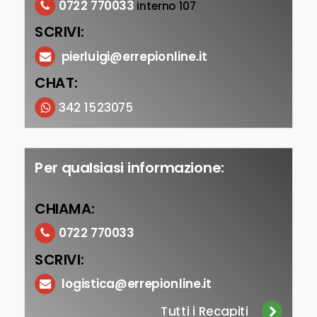
0722 770033
interno 107
SCRIVI:
pierluigi@errepionline.it
CHAT:
342 1523075
Per qualsiasi informazione:
CHIAMA:
0722 770033
SCRIVI:
logistica@errepionline.it
Tutti i Recapiti