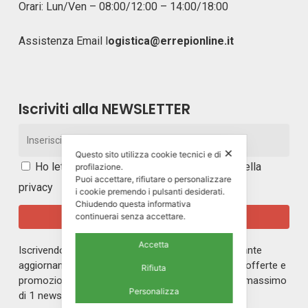
Orari: Lun/Ven – 08:00/12:00 – 14:00/18:00
Assistenza Email
l
ogistica@errepionline.it
Iscriviti alla NEWSLETTER
✕
Questo sito utilizza cookie tecnici e di
Ho letto e accetto i
termini e le condizioni della
profilazione.
Puoi accettare, rifiutare o personalizzare
privacy
i cookie premendo i pulsanti desiderati.
Chiudendo questa informativa
continuerai senza accettare.
Accetta
Iscrivendoti alla nostra newsletter rimarrai in costante
aggiornamento sul mondo di ERREPI, sulle nuove offerte e
Rifiuta
promozioni riservate ai nostri iscritti. Riceverai un massimo
Personalizza
di 1 newsletter al mese.