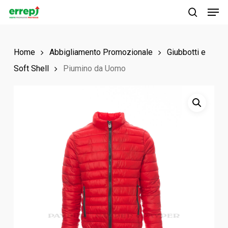
Men
Skip
to
search
main
Home
Abbigliamento Promozionale
Giubbotti e
content
Soft Shell
Piumino da Uomo