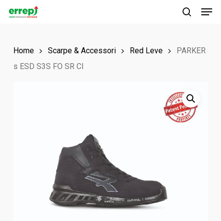
Men
Skip
to
search
main
Home
Scarpe & Accessori
Red Leve
PARKER
content
s ESD S3S FO SR CI