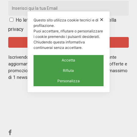
✕
Ho letto e accetto i
termini e le condizioni della
Questo sito utilizza cookie tecnici e di
profilazione.
privacy
Puoi accettare, rifiutare o personalizzare
i cookie premendo i pulsanti desiderati.
Chiudendo questa informativa
continuerai senza accettare.
Iscrivendoti alla nostra newsletter rimarrai in costante
Accetta
aggiornamento sul mondo di ERREPI, sulle nuove offerte e
promozioni riservate ai nostri iscritti. Riceverai un massimo
Rifiuta
di 1 newsletter al mese.
Personalizza
facebook