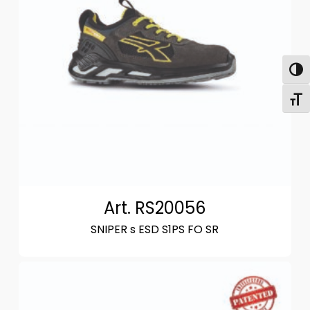
Attiva
Attiv
Art. RS20056
SNIPER s ESD S1PS FO SR