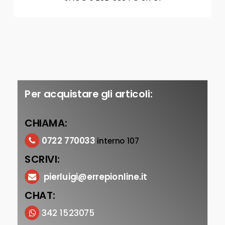
Per acquistare gli articoli:
CHIAMA:
0722 770033
interno 107
SCRIVI:
pierluigi@errepionline.it
CHAT:
342 1523075