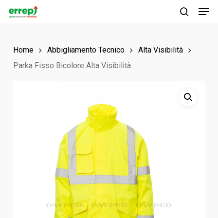
Men
Skip
to
search
main
Home
Abbigliamento Tecnico
Alta Visibilità
content
Parka Fisso Bicolore Alta Visibilità