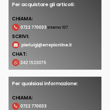
Per acquistare gli articoli:
CHIAMA:
0722 770033
interno 107
SCRIVI:
pierluigi@errepionline.it
CHAT:
342 1523075
Per qualsiasi informazione:
CHIAMA:
0722 770033