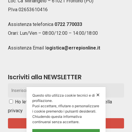
Loc. Ca’ Miriangelo – 61021 Frontino (PU)
P.Iva 02653610416
Assistenza telefonica
0722 770033
Orari: Lun/Ven – 08:00/12:00 – 14:00/18:00
Assistenza Email
l
ogistica@errepionline.it
Iscriviti alla NEWSLETTER
✕
Questo sito utilizza cookie tecnici e di
profilazione.
Ho letto e accetto i
termini e le condizioni della
Puoi accettare, rifiutare o personalizzare
privacy
i cookie premendo i pulsanti desiderati.
Chiudendo questa informativa
continuerai senza accettare.