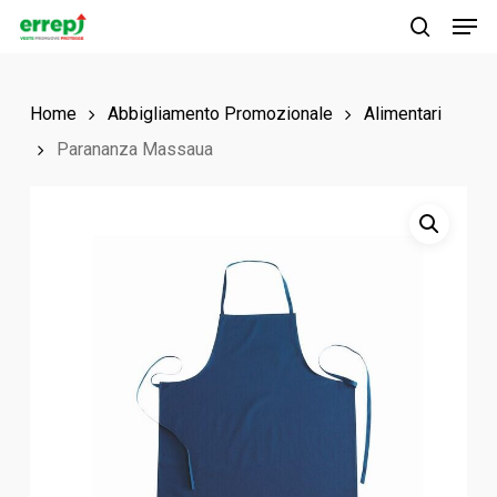
Men
Skip
to
search
main
Home
Abbigliamento Promozionale
Alimentari
content
Parananza Massaua