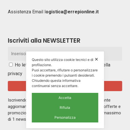
Assistenza Email
l
ogistica@errepionline.it
Iscriviti alla NEWSLETTER
✕
Questo sito utilizza cookie tecnici e di
Ho letto e accetto i
termini e le condizioni della
profilazione.
Puoi accettare, rifiutare o personalizzare
privacy
i cookie premendo i pulsanti desiderati.
Chiudendo questa informativa
continuerai senza accettare.
Accetta
Iscrivendoti alla nostra newsletter rimarrai in costante
aggiornamento sul mondo di ERREPI, sulle nuove offerte e
Rifiuta
promozioni riservate ai nostri iscritti. Riceverai un massimo
Personalizza
di 1 newsletter al mese.