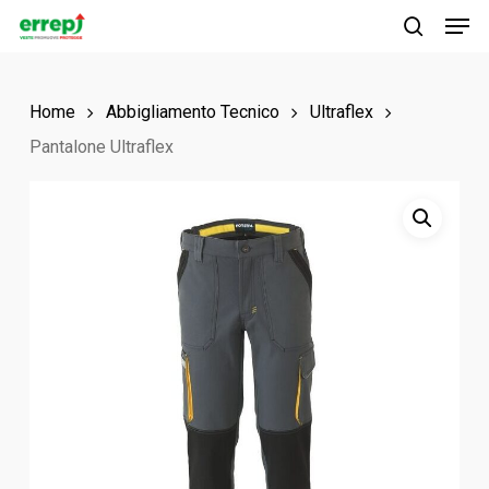
Men
Skip
to
search
main
Home
Abbigliamento Tecnico
Ultraflex
content
Pantalone Ultraflex