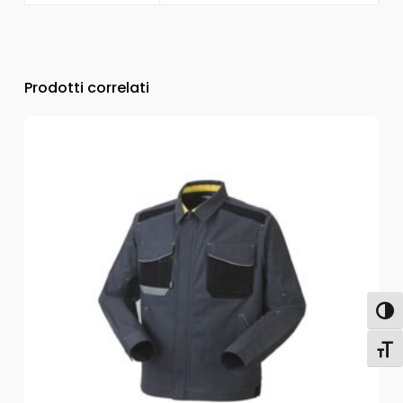
Prodotti correlati
Attiva
Attiv