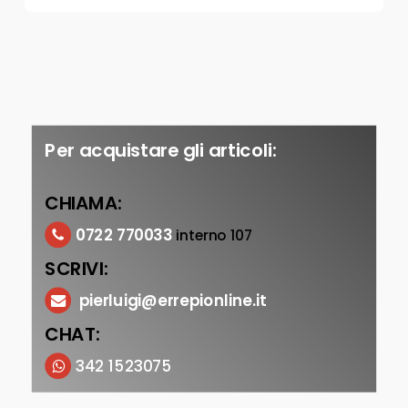
Per acquistare gli articoli:
CHIAMA:
0722 770033
interno 107
SCRIVI:
pierluigi@errepionline.it
CHAT:
342 1523075