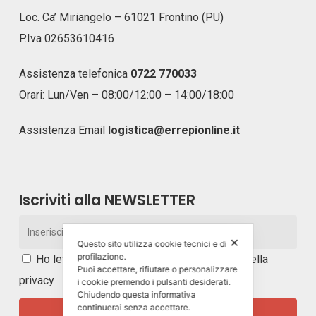
Loc. Ca’ Miriangelo – 61021 Frontino (PU)
P.Iva 02653610416
Assistenza telefonica
0722 770033
Orari: Lun/Ven – 08:00/12:00 – 14:00/18:00
Assistenza Email
l
ogistica@errepionline.it
Iscriviti alla NEWSLETTER
✕
Questo sito utilizza cookie tecnici e di
profilazione.
Ho letto e accetto i
termini e le condizioni della
Puoi accettare, rifiutare o personalizzare
privacy
i cookie premendo i pulsanti desiderati.
Chiudendo questa informativa
continuerai senza accettare.