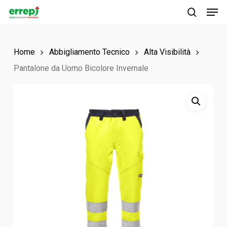
Men
Skip
to
search
main
Home
Abbigliamento Tecnico
Alta Visibilità
content
Pantalone da Uomo Bicolore Invernale