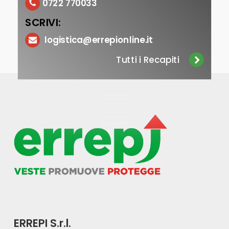
0722 770033
SCRIVI:
logistica@errepionline.it
Tutti i Recapiti
ERREPI S.r.l.