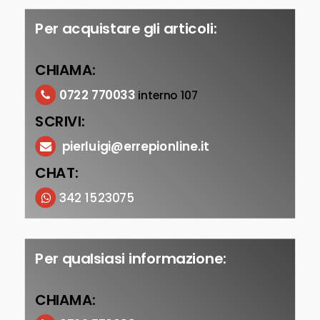
Per acquistare gli articoli:
CHIAMA:
0722 770033
interno 107
SCRIVI:
pierluigi@errepionline.it
CHAT:
342 1523075
Per qualsiasi informazione:
CHIAMA: