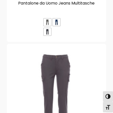
Pantalone da Uomo Jeans Multitasche
Attiva
Attiv