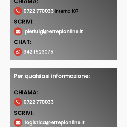
CHIAMA:
0722 770033
interno 107
SCRIVI:
pierluigi@errepionline.it
CHAT:
342 1523075
Per qualsiasi informazione:
CHIAMA:
0722 770033
SCRIVI:
logistica@errepionline.it