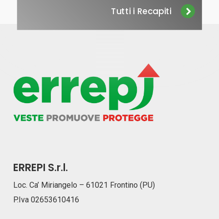
Tutti i Recapiti
ERREPI S.r.l.
Loc. Ca’ Miriangelo – 61021 Frontino (PU)
P.Iva 02653610416