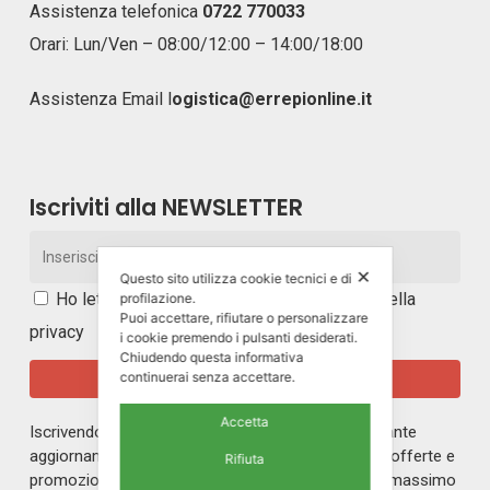
Assistenza telefonica
0722 770033
Orari: Lun/Ven – 08:00/12:00 – 14:00/18:00
Assistenza Email
l
ogistica@errepionline.it
Iscriviti alla NEWSLETTER
✕
Questo sito utilizza cookie tecnici e di
Ho letto e accetto i
termini e le condizioni della
profilazione.
Puoi accettare, rifiutare o personalizzare
privacy
i cookie premendo i pulsanti desiderati.
Chiudendo questa informativa
continuerai senza accettare.
Accetta
Iscrivendoti alla nostra newsletter rimarrai in costante
aggiornamento sul mondo di ERREPI, sulle nuove offerte e
Rifiuta
promozioni riservate ai nostri iscritti. Riceverai un massimo