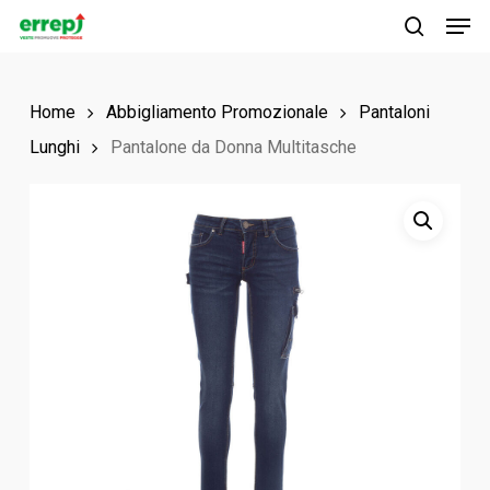
Men
Skip
to
search
main
Home
Abbigliamento Promozionale
Pantaloni
content
Lunghi
Pantalone da Donna Multitasche