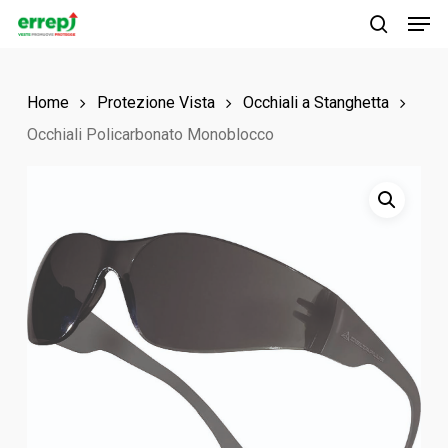
Men
Skip
to
search
main
Home
Protezione Vista
Occhiali a Stanghetta
content
Occhiali Policarbonato Monoblocco