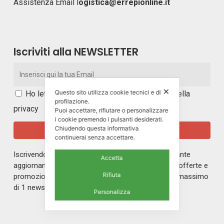
Assistenza Email
l
ogistica@errepionline.it
Iscriviti alla NEWSLETTER
✕
Questo sito utilizza cookie tecnici e di
Ho letto e accetto i
termini e le condizioni della
profilazione.
privacy
Puoi accettare, rifiutare o personalizzare
i cookie premendo i pulsanti desiderati.
Chiudendo questa informativa
continuerai senza accettare.
Iscrivendoti alla nostra newsletter rimarrai in costante
Accetta
aggiornamento sul mondo di ERREPI, sulle nuove offerte e
Rifiuta
promozioni riservate ai nostri iscritti. Riceverai un massimo
di 1 newsletter al mese.
Personalizza