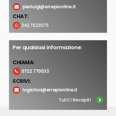
pierluigi@errepionline.it
CHAT:
342 1523075
Per qualsiasi informazione:
CHIAMA:
0722 770033
SCRIVI:
logistica@errepionline.it
Tutti i Recapiti