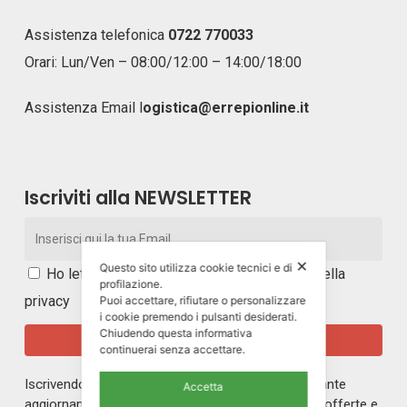
Assistenza telefonica
0722 770033
Orari: Lun/Ven – 08:00/12:00 – 14:00/18:00
Assistenza Email
l
ogistica@errepionline.it
Iscriviti alla NEWSLETTER
✕
Questo sito utilizza cookie tecnici e di
Ho letto e accetto i
termini e le condizioni della
profilazione.
privacy
Puoi accettare, rifiutare o personalizzare
i cookie premendo i pulsanti desiderati.
Chiudendo questa informativa
continuerai senza accettare.
Iscrivendoti alla nostra newsletter rimarrai in costante
Accetta
aggiornamento sul mondo di ERREPI, sulle nuove offerte e