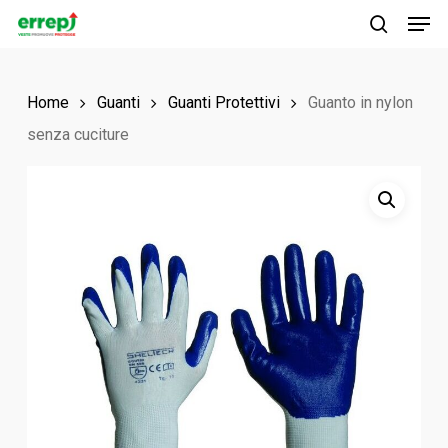
Men
Skip
to
search
main
Home
Guanti
Guanti Protettivi
Guanto in nylon
content
senza cuciture