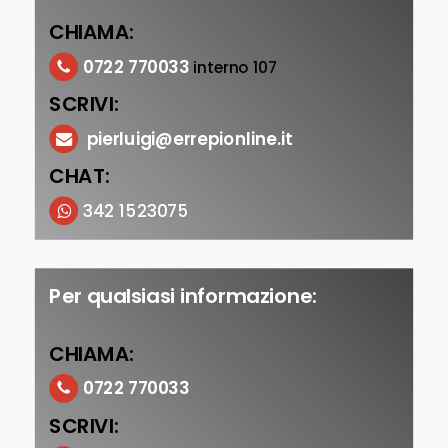
CHIAMA:
0722 770033
interno 107
SCRIVI:
pierluigi@errepionline.it
CHAT:
342 1523075
Per qualsiasi informazione:
CHIAMA:
0722 770033
SCRIVI: