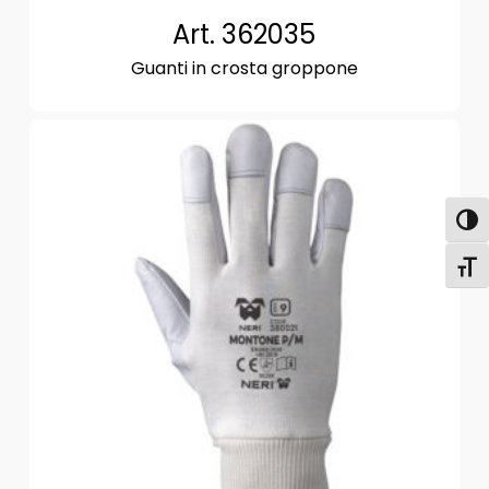
Art. 362035
Guanti in crosta groppone
Attiva
Attiv