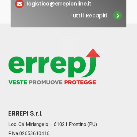
logistica@errepionline.it
Tutti i Recapiti
ERREPI S.r.l.
Loc. Ca’ Miriangelo – 61021 Frontino (PU)
P.Iva 02653610416