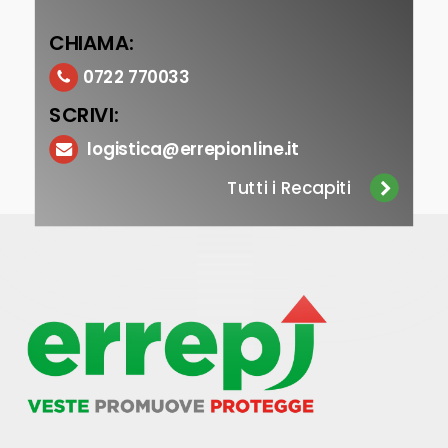
CHIAMA:
0722 770033
SCRIVI:
logistica@errepionline.it
Tutti i Recapiti