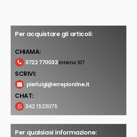
Per acquistare gli articoli:
CHIAMA:
0722 770033
interno 107
SCRIVI:
pierluigi@errepionline.it
CHAT:
342 1523075
Per qualsiasi informazione: