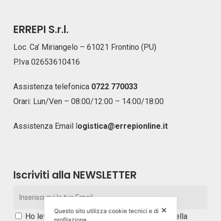
ERREPI S.r.l.
Loc. Ca’ Miriangelo – 61021 Frontino (PU)
P.Iva 02653610416
Assistenza telefonica
0722 770033
Orari: Lun/Ven – 08:00/12:00 – 14:00/18:00
Assistenza Email
l
ogistica@errepionline.it
Iscriviti alla NEWSLETTER
✕
Questo sito utilizza cookie tecnici e di
Ho letto e accetto i
termini e le condizioni della
profilazione.