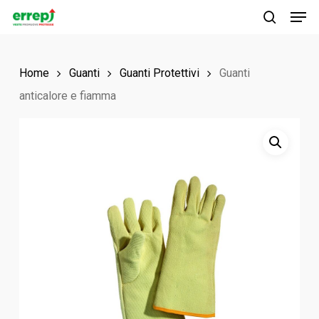
Men
Skip
to
search
main
Home
Guanti
Guanti Protettivi
Guanti
content
anticalore e fiamma