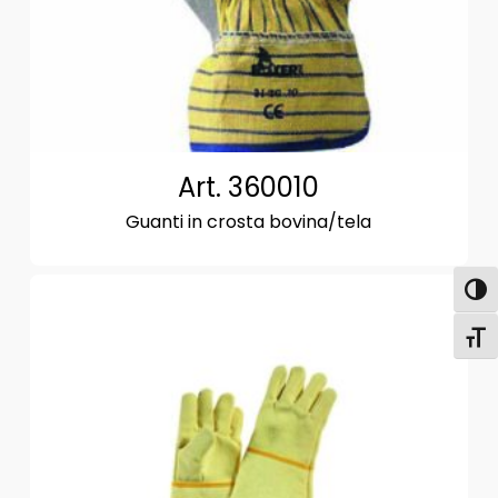
Art. 360010
Guanti in crosta bovina/tela
Attiva
Attiv