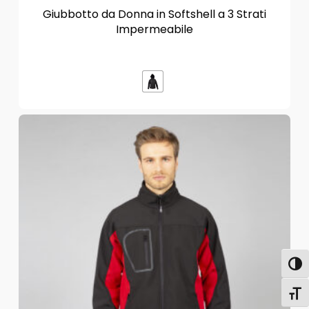
Giubbotto da Donna in Softshell a 3 Strati
Impermeabile
Attiva
Attiv