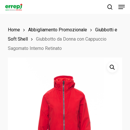
Men
Skip
to
search
main
Home
Abbigliamento Promozionale
Giubbotti e
content
Soft Shell
Giubbotto da Donna con Cappuccio
Sagomato Interno Retinato