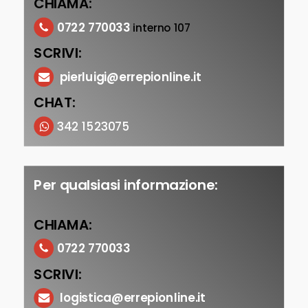
CHIAMA:
0722 770033
interno 107
SCRIVI:
pierluigi@errepionline.it
CHAT:
342 1523075
Per qualsiasi informazione:
CHIAMA:
0722 770033
SCRIVI:
logistica@errepionline.it