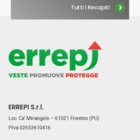
Tutti i Recapiti
ERREPI S.r.l.
Loc. Ca’ Miriangelo – 61021 Frontino (PU)
P.Iva 02653610416