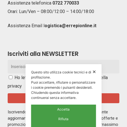
Assistenza telefonica
0722 770033
Orari: Lun/Ven – 08:00/12:00 – 14:00/18:00
Assistenza Email
l
ogistica@errepionline.it
Iscriviti alla NEWSLETTER
✕
Questo sito utilizza cookie tecnici e di
Ho letto e accetto i
termini e le condizioni della
profilazione.
Puoi accettare, rifiutare o personalizzare
privacy
i cookie premendo i pulsanti desiderati.
Chiudendo questa informativa
continuerai senza accettare.
Accetta
Iscrivendoti alla nostra newsletter rimarrai in costante
aggiornamento sul mondo di ERREPI, sulle nuove offerte e
Rifiuta
promozioni riservate ai nostri iscritti. Riceverai un massimo