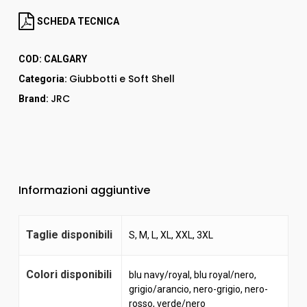
SCHEDA TECNICA
COD:
CALGARY
Giubbotti e Soft Shell
Categoria:
JRC
Brand:
Informazioni aggiuntive
Taglie disponibili
S, M, L, XL, XXL, 3XL
Colori disponibili
blu navy/royal
,
blu royal/nero
,
grigio/arancio
,
nero-grigio
,
nero-
rosso
,
verde/nero