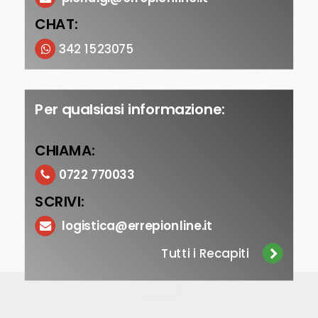
CHAT:
342 1523075
Per qualsiasi informazione:
CHIAMA:
0722 770033
SCRIVI:
logistica@errepionline.it
Tutti i Recapiti