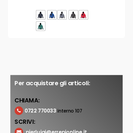
Per acquistare gli articoli:
CHIAMA:
0722 770033
interno 107
SCRIVI:
pierluigi@errepionline.it