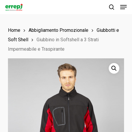
Men
Skip
to
search
main
Home
Abbigliamento Promozionale
Giubbotti e
content
Soft Shell
Giubbino in Softshell a 3 Strati
Impermeabile e Traspirante