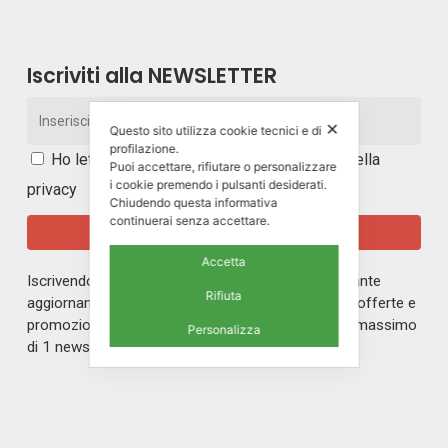
Iscriviti alla NEWSLETTER
✕
Questo sito utilizza cookie tecnici e di
profilazione.
Ho letto e accetto i
termini e le condizioni della
Puoi accettare, rifiutare o personalizzare
i cookie premendo i pulsanti desiderati.
privacy
Chiudendo questa informativa
continuerai senza accettare.
Accetta
Iscrivendoti alla nostra newsletter rimarrai in costante
Rifiuta
aggiornamento sul mondo di ERREPI, sulle nuove offerte e
promozioni riservate ai nostri iscritti. Riceverai un massimo
Personalizza
di 1 newsletter al mese.