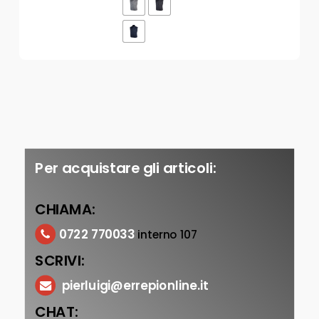
Per acquistare gli articoli:
CHIAMA:
0722 770033
interno 107
SCRIVI:
pierluigi@errepionline.it
CHAT: