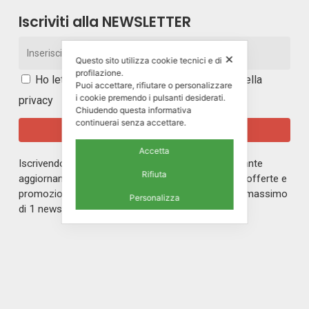
Iscriviti alla NEWSLETTER
✕
Questo sito utilizza cookie tecnici e di
profilazione.
Ho letto e accetto i
termini e le condizioni della
Puoi accettare, rifiutare o personalizzare
i cookie premendo i pulsanti desiderati.
privacy
Chiudendo questa informativa
continuerai senza accettare.
Accetta
Iscrivendoti alla nostra newsletter rimarrai in costante
Rifiuta
aggiornamento sul mondo di ERREPI, sulle nuove offerte e
promozioni riservate ai nostri iscritti. Riceverai un massimo
Personalizza
di 1 newsletter al mese.