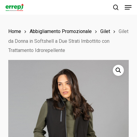
Men
Skip
to
search
main
Home
Abbigliamento Promozionale
Gilet
Gilet
content
da Donna in Softshell a Due Strati Imbottito con
Trattamento Idrorepellente