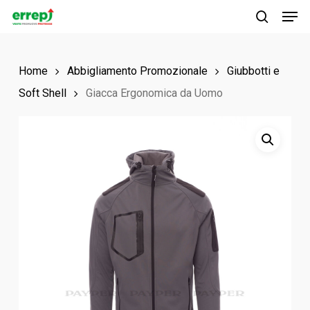
Men
Skip
to
search
main
Home
Abbigliamento Promozionale
Giubbotti e
content
Soft Shell
Giacca Ergonomica da Uomo