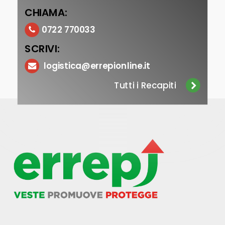
CHIAMA:
0722 770033
SCRIVI:
logistica@errepionline.it
Tutti i Recapiti