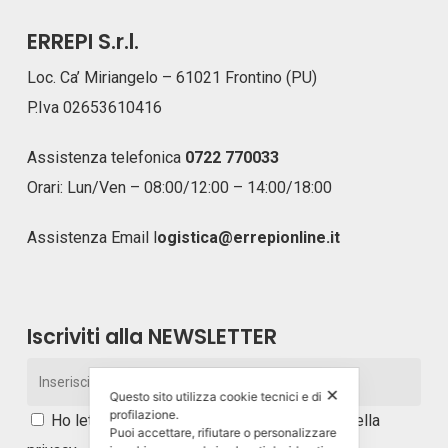
ERREPI S.r.l.
Loc. Ca’ Miriangelo – 61021 Frontino (PU)
P.Iva 02653610416
Assistenza telefonica
0722 770033
Orari: Lun/Ven – 08:00/12:00 – 14:00/18:00
Assistenza Email
l
ogistica@errepionline.it
Iscriviti alla NEWSLETTER
✕
Questo sito utilizza cookie tecnici e di
profilazione.
Ho letto e accetto i
termini e le condizioni della
Puoi accettare, rifiutare o personalizzare