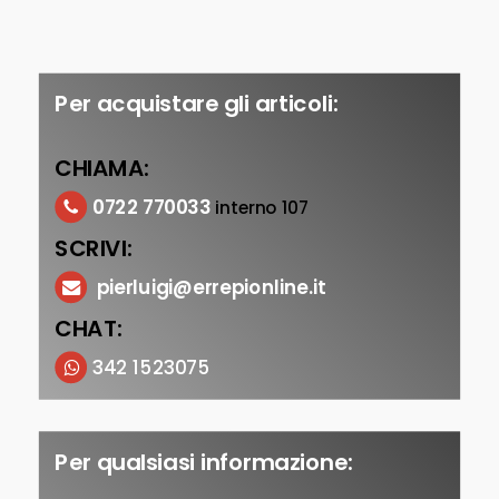
Per acquistare gli articoli:
CHIAMA:
0722 770033
interno 107
SCRIVI:
pierluigi@errepionline.it
CHAT:
342 1523075
Per qualsiasi informazione: