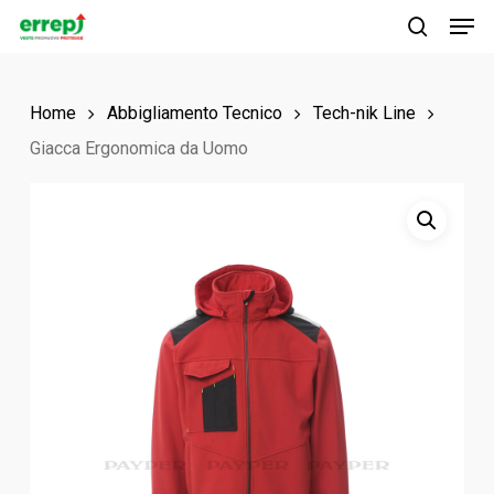
Men
Skip
to
search
main
Home
Abbigliamento Tecnico
Tech-nik Line
content
Giacca Ergonomica da Uomo