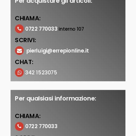
Per acquistare gli articoli:
CHIAMA:
0722 770033
interno 107
SCRIVI:
pierluigi@errepionline.it
CHAT:
342 1523075
Per qualsiasi informazione:
CHIAMA:
0722 770033