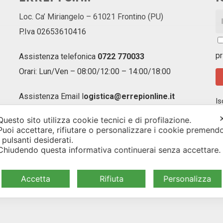
Loc. Ca’ Miriangelo – 61021 Frontino (PU)
P.Iva 02653610416
pr
Assistenza telefonica
0722 770033
Orari: Lun/Ven – 08:00/12:00 – 14:00/18:00
Assistenza Email
l
ogistica@errepionline.it
Is
ag
Questo sito utilizza cookie tecnici e di profilazione.
of
Puoi accettare, rifiutare o personalizzare i cookie premend
un
i pulsanti desiderati.
Chiudendo questa informativa continuerai senza accettare
Accetta
Rifiuta
Personalizza