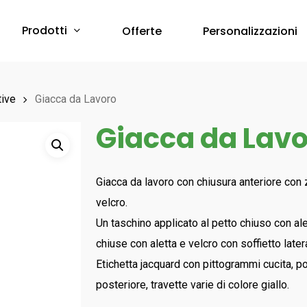
Prodotti
Offerte
Personalizzazioni
Protezione Corpo
tive
Giacca da Lavoro
Giacca da Lav
Abbigliamento Monouso
Scarpe & Accessori
Red Premium
Protezione Vie Respiratorie
Giacca da lavoro con chiusura anteriore con 
RED 360
velcro.
a breve online –
Sfoglia il Catalogo
Bau & Building
Protezione Udito
Un taschino applicato al petto chiuso con ale
Red Leve
chiuse con aletta e velcro con soffietto later
Inserti Auricolari
RED INDUSTRY
Etichetta jacquard con pittogrammi cucita, po
Cuffie Protettive
Red Smart
posteriore, travette varie di colore giallo.
RED UP PLUS