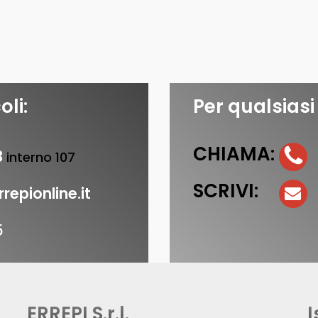
oli:
Per qualsiasi
CHIAMA:
3
interno 107
SCRIVI:
repionline.it
5
ERREPI S.r.l.
I