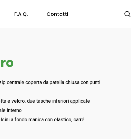
se
F.a.q.
Contatti
Protezione Vista
oro
Occhiali a Stanghetta
Protezione Capo
Occhiali a Maschera
Accessori
Anticaduta
zip centrale coperta da patella chiusa con punti
Caschi Anti – Urto ed Elmetti
Consumabili
tta e velcro, due tasche inferiori applicate
ale interno.
lsini a fondo manica con elastico, carré