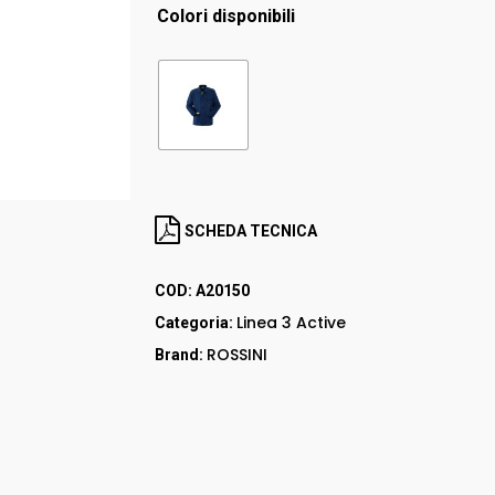
RED UP
Colori disponibili
GORE – TEX
LEI & LEI
STEP ONE
Stivali
RED LION
Accessori
SCHEDA TECNICA
COD:
A20150
Linea 3 Active
Categoria:
ROSSINI
Brand: