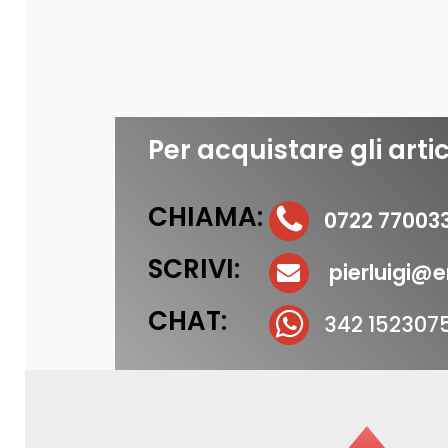
Per acquistare gli artic
CHIAMA:
0722 77003
SCRIVI:
pierluigi@er
CHAT:
342 152307