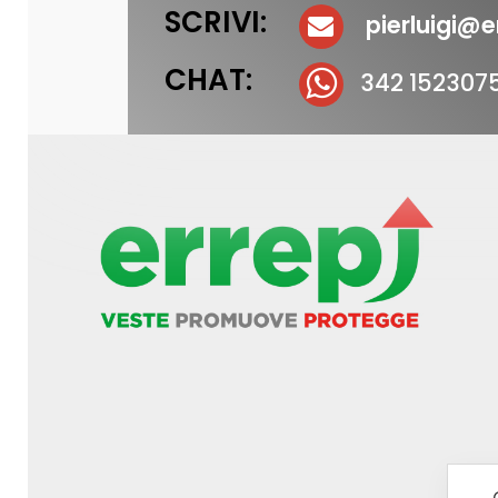
SCRIVI:
pierluigi@er
CHAT:
342 152307