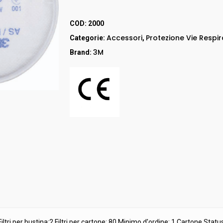
RED UP
GORE – TEX
COD:
2000
LEI & LEI
Accessori
Protezione Vie Respir
Categorie:
,
STEP ONE
3M
Brand:
Stivali
RED LION
Accessori
Filtri per bustina:2 Filtri per cartone: 80 Minimo d'ordine: 1 Cartone Statu