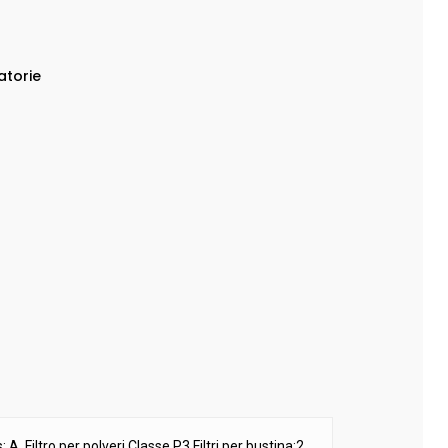
atorie
s: A
,
Filtro per polveri Classe P3 Filtri per bustina:2