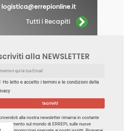
logistica@errepionline.it
Tutti i Recapiti
scriviti alla NEWSLETTER
Ho letto e accetto i
termini e le condizioni della
ivacy
crivendoti alla nostra newsletter rimarrai in costante
giornamento sul mondo di ERREPI, sulle nuove
✕
ferte e promozioni riservate ai nostri iscritti. Riceverai