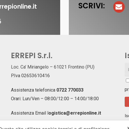
SCRIVI:
repionline.it
5
ERREPI S.r.l.
I
Loc. Ca’ Miriangelo – 61021 Frontino (PU)
P.Iva 02653610416
pr
Assistenza telefonica
0722 770033
Orari: Lun/Ven – 08:00/12:00 – 14:00/18:00
Assistenza Email
l
ogistica@errepionline.it
Is
ag
of
Questo sito utilizza cookie tecnici e di profilazione.