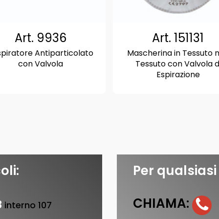
Art. 9936
Art. 151131
piratore Antiparticolato
Mascherina in Tessuto 
con Valvola
Tessuto con Valvola d
Espirazione
oli:
Per qualsiasi
CHIAMA:
3
interno 107