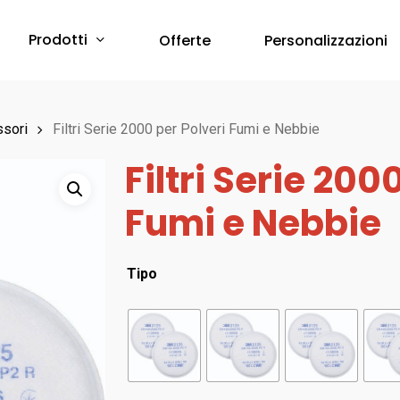
Prodotti
Offerte
Personalizzazioni
Protezione Corpo
sori
Filtri Serie 2000 per Polveri Fumi e Nebbie
Filtri Serie 200
Abbigliamento Monouso
Scarpe & Accessori
Fumi e Nebbie
Red Premium
Protezione Vie Respiratorie
RED 360
a breve online –
Tipo
Sfoglia il Catalogo
Bau & Building
Protezione Udito
Red Leve
Inserti Auricolari
RED INDUSTRY
Cuffie Protettive
Red Smart
RED UP PLUS