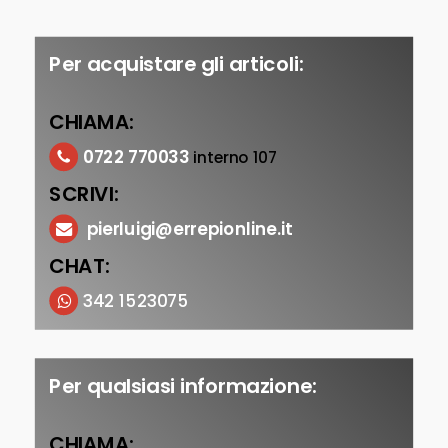
Per acquistare gli articoli:
CHIAMA:
0722 770033
interno 107
SCRIVI:
pierluigi@errepionline.it
CHAT:
342 1523075
Per qualsiasi informazione:
CHIAMA: