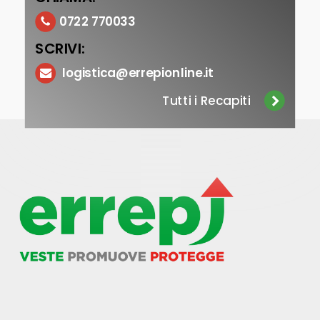
0722 770033
SCRIVI:
logistica@errepionline.it
Tutti i Recapiti