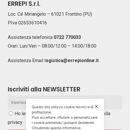
ERREPI S.r.l.
Loc. Ca’ Miriangelo – 61021 Frontino (PU)
P.Iva 02653610416
Assistenza telefonica
0722 770033
Orari: Lun/Ven – 08:00/12:00 – 14:00/18:00
Assistenza Email
l
ogistica@errepionline.it
Iscriviti alla NEWSLETTER
✕
Questo sito utilizza cookie tecnici e di
profilazione.
Ho letto e accetto i
termini e le condizioni della
Puoi accettare, rifiutare o personalizzare
privacy
i cookie premendo i pulsanti desiderati.
Chiudendo questa informativa