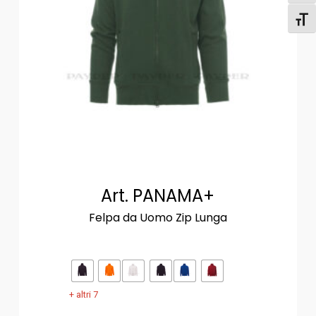
Attiv
Art. PANAMA+
Felpa da Uomo Zip Lunga
+ altri 7