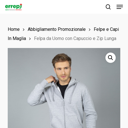
Men
Skip
to
search
main
Home
Abbigliamento Promozionale
Felpe e Capi
content
In Maglia
Felpa da Uomo con Capuccio e Zip Lunga