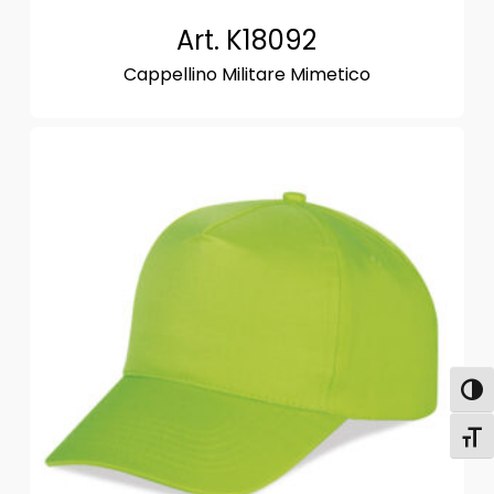
Art. K18092
Cappellino Militare Mimetico
Attiva
Attiv