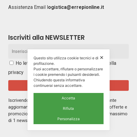
Assistenza Email
l
ogistica@errepionline.it
Iscriviti alla NEWSLETTER
✕
Questo sito utilizza cookie tecnici e di
Ho letto e accetto i
termini e le condizioni della
profilazione.
Puoi accettare, rifiutare o personalizzare
privacy
i cookie premendo i pulsanti desiderati.
Chiudendo questa informativa
continuerai senza accettare.
Accetta
Iscrivendoti alla nostra newsletter rimarrai in costante
aggiornamento sul mondo di ERREPI, sulle nuove offerte e
Rifiuta
promozioni riservate ai nostri iscritti. Riceverai un massimo
Personalizza
di 1 newsletter al mese.