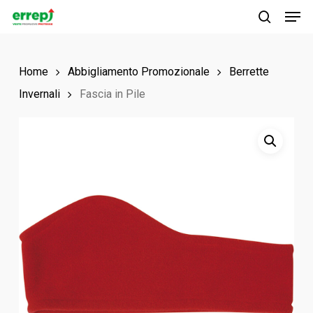
Men
Skip
to
search
main
Home
Abbigliamento Promozionale
Berrette
content
Invernali
Fascia in Pile