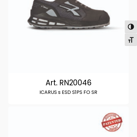
Attiva
Attiv
Art. RN20046
ICARUS s ESD S1PS FO SR