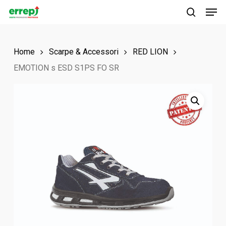
Men
Skip
to
search
main
Home
Scarpe & Accessori
RED LION
content
EMOTION s ESD S1PS FO SR