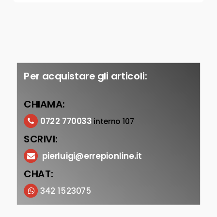
Per acquistare gli articoli:
CHIAMA:
0722 770033
interno 107
SCRIVI:
pierluigi@errepionline.it
CHAT:
342 1523075