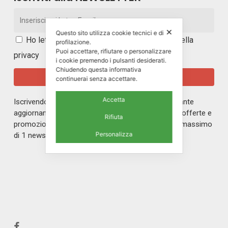
✕
Questo sito utilizza cookie tecnici e di
Ho letto e accetto i
termini e le condizioni della
profilazione.
Puoi accettare, rifiutare o personalizzare
privacy
i cookie premendo i pulsanti desiderati.
Chiudendo questa informativa
continuerai senza accettare.
Accetta
Iscrivendoti alla nostra newsletter rimarrai in costante
aggiornamento sul mondo di ERREPI, sulle nuove offerte e
Rifiuta
promozioni riservate ai nostri iscritti. Riceverai un massimo
Personalizza
di 1 newsletter al mese.
facebook