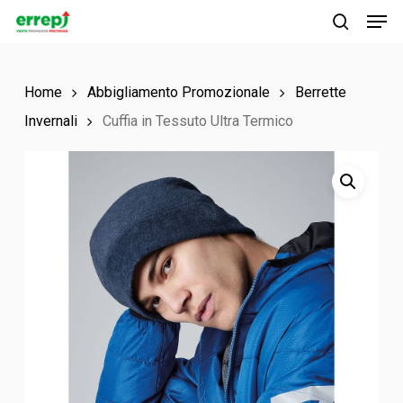
Men
Skip
to
search
main
Home
Abbigliamento Promozionale
Berrette
content
Invernali
Cuffia in Tessuto Ultra Termico