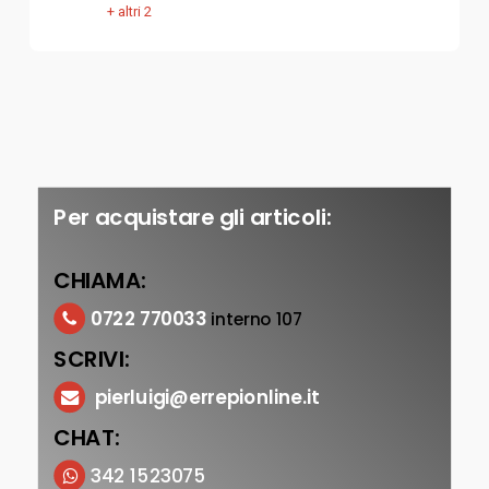
+ altri 2
Per acquistare gli articoli:
CHIAMA:
0722 770033
interno 107
SCRIVI:
pierluigi@errepionline.it
CHAT:
342 1523075