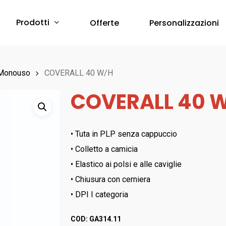
Prodotti
Offerte
Personalizzazioni
Protezione Corpo
 Monouso
COVERALL 40 W/H
COVERALL 40 
Abbigliamento Monouso
Scarpe & Accessori
Red Premium
Protezione Vie Respiratorie
• Tuta in PLP senza cappuccio
RED 360
• Colletto a camicia
a breve online –
Sfoglia il Catalogo
Bau & Building
Protezione Udito
• Elastico ai polsi e alle caviglie
Red Leve
• Chiusura con cerniera
Inserti Auricolari
RED INDUSTRY
• DPI I categoria
Cuffie Protettive
Red Smart
RED UP PLUS
COD:
GA314.11