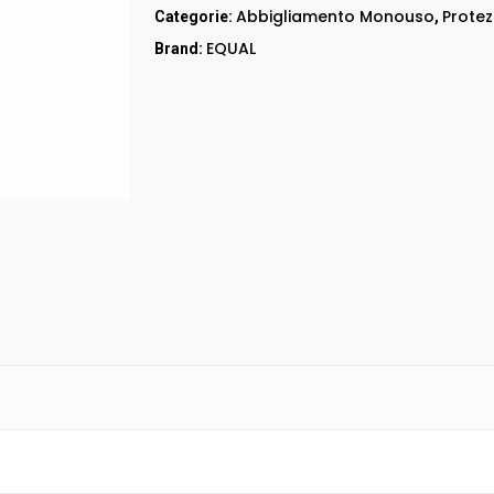
RED UP
Abbigliamento Monouso
Prote
Categorie:
,
GORE – TEX
EQUAL
Brand:
LEI & LEI
STEP ONE
Stivali
RED LION
Accessori