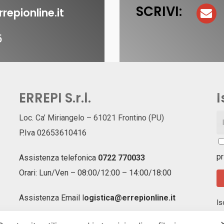
SCRIVI:
repionline.it
5
ERREPI S.r.l.
I
Loc. Ca’ Miriangelo – 61021 Frontino (PU)
P.Iva 02653610416
pr
Assistenza telefonica
0722 770033
Orari: Lun/Ven – 08:00/12:00 – 14:00/18:00
Assistenza Email
l
ogistica@errepionline.it
Is
ag