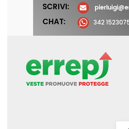
SCRIVI:
pierluigi@er
CHAT:
342 152307